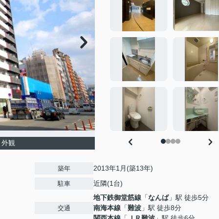
 外観
2013年1月(築13年)
築年
近隣(1台)
駐車
地下鉄御堂筋線
「
なんば
」駅 徒歩5分
南海本線
「
難波
」駅 徒歩8分
交通
関西本線
「
ＪＲ難波
」駅 徒歩6分