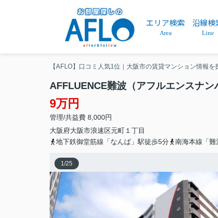
エリア検索
沿線検
Area
Line
【AFLO】口コミ人気1位｜大阪市の賃貸マンション情報を
AFFLUENCE難波（アフルエンスナン
9万円
管理/共益費 8,000円
大阪府
大阪市浪速区
元町
１丁目
地下鉄御堂筋線「なんば」駅徒歩5分
南海本線「難
1
/
25