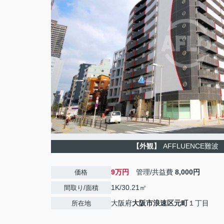
【外観】
AFFLUENCE難波
9万円
管理/共益費
8,000円
価格
1K/30.21㎡
間取り/面積
大阪府
大阪市浪速区
元町
１丁目
所在地