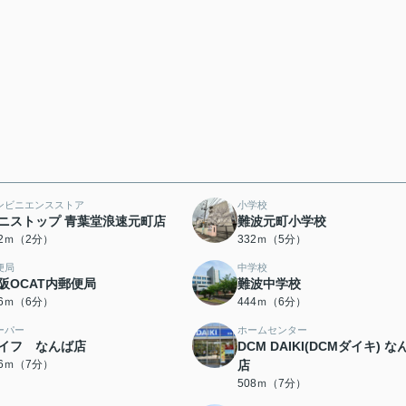
ンビニエンスストア
小学校
ニストップ 青葉堂浪速元町店
難波元町小学校
32ｍ（2分）
332ｍ（5分）
便局
中学校
阪OCAT内郵便局
難波中学校
36ｍ（6分）
444ｍ（6分）
ーパー
ホームセンター
イフ なんば店
DCM DAIKI(DCMダイキ) な
06ｍ（7分）
店
508ｍ（7分）