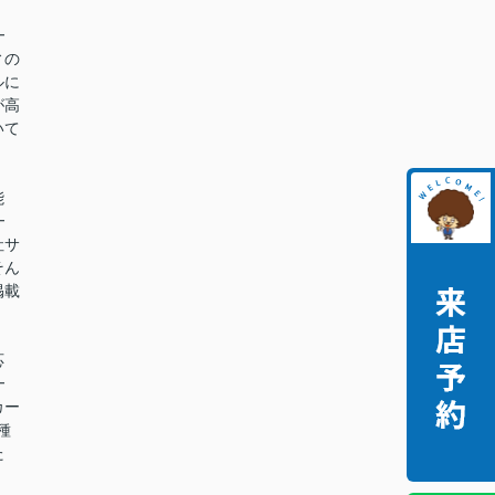
━
ィの
ルに
が高
いて
能
━
社サ
そん
掲載
。
応
━
カー
種
た
。