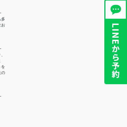
━
も多
なお
━
り、
ま
トを
良の
━