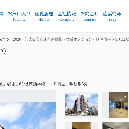
索
お気に入り
閲覧履歴
会社情報
お問合せ
店舗情報
Favorite
History
Company
Contact
Shop
探す
【2026年】大阪市浪速区の賃貸（賃貸マンション）物件情報
なんば
バ）
波」駅徒歩8分
関西本線「ＪＲ難波」駅徒歩6分