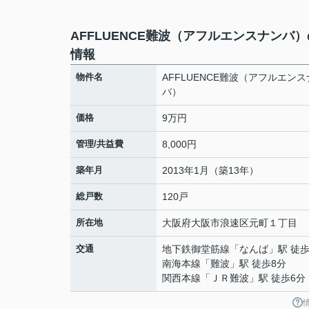
AFFLUENCE難波（アフルエンスナンバ
情報
物件名
AFFLUENCE難波（アフルエン
バ）
価格
9万円
管理/共益費
8,000円
築年月
2013年1月（築13年）
総戸数
120戸
所在地
大阪府
大阪市浪速区
元町
１丁目
交通
地下鉄御堂筋線
「
なんば
」駅 徒歩
南海本線
「
難波
」駅 徒歩8分
関西本線
「
ＪＲ難波
」駅 徒歩6分