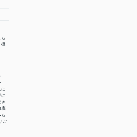
はも
り扱
ー
━
スに
涯に
だき
徹底
るも
りご