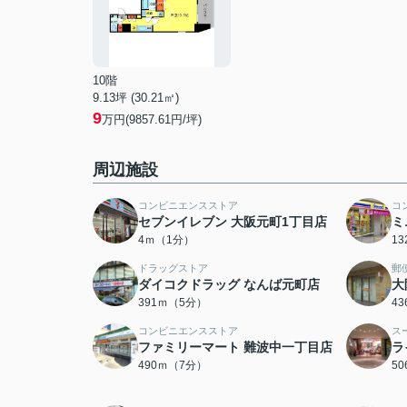
10階
9.13坪 (30.21㎡)
9
万円(9857.61円/坪)
周辺施設
コンビニエンスストア
コ
セブンイレブン 大阪元町1丁目店
ミ
4ｍ（1分）
1
ドラッグストア
郵
ダイコクドラッグ なんば元町店
大
391ｍ（5分）
4
コンビニエンスストア
ス
ファミリーマート 難波中一丁目店
ラ
490ｍ（7分）
5