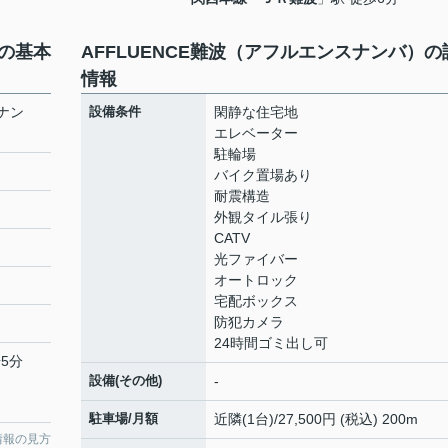
）の基本
AFFLUENCE難波（アフルエンスナンバ）の
情報
スナン
設備条件
閑静な住宅地
エレベーター
駐輪場
バイク置場あり
耐震構造
外観タイル張り
CATV
光ファイバー
オートロック
宅配ボックス
防犯カメラ
24時間ゴミ出し可
5分
設備(その他)
-
駐車場/月額
近隣(1台)/27,500円 (税込) 200m
情報の見方