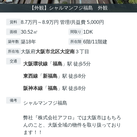
【外観】シャルマンフジ福島 外観
8.7万円～8.9万円 管理/共益費 5,000円
賃料
30.52㎡
1DK
面積
間取り
築18年
6階/11階建
築年数
所在階
大阪府
大阪市北区
大淀南
３丁目
所在地
交通
大阪環状線
「
福島
」駅 徒歩5分
東西線
「
新福島
」駅 徒歩8分
阪神本線
「
福島
」駅 徒歩8分
備考
シャルマンフジ福島
弊社『株式会社アフロ』では大阪市はもちろ
んのこと、大阪全域の物件を取り扱っており
ます！！