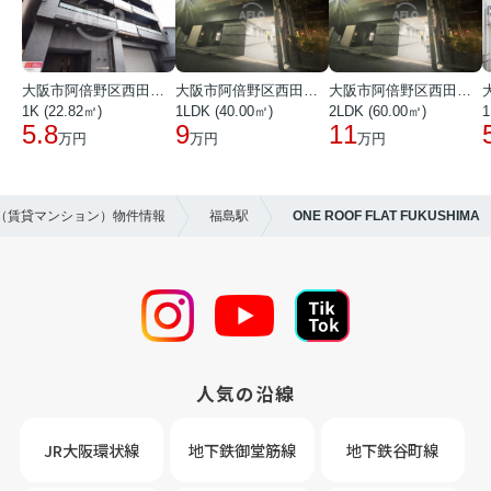
大阪市阿倍野区西田辺町１丁目
大阪市阿倍野区西田辺町１丁目
大阪市阿倍野区西田辺町１丁目
1K (22.82㎡)
1LDK (40.00㎡)
2LDK (60.00㎡)
1
5.8
9
11
万円
万円
万円
貸（賃貸マンション）物件情報
福島駅
ONE ROOF FLAT FUKUSHIMA
人気の沿線
JR大阪環状線
地下鉄御堂筋線
地下鉄谷町線