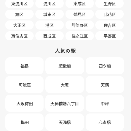
東淀川区
淀川区
東成区
生野区
旭区
城東区
鶴見区
此花区
大正区
港区
阿倍野区
住吉区
東住吉区
西成区
住之江区
平野区
人気の駅
福島
肥後橋
四ツ橋
阿波座
大阪
天満
大阪梅田
天神橋筋六丁目
中津
梅田
天満橋
心斎橋