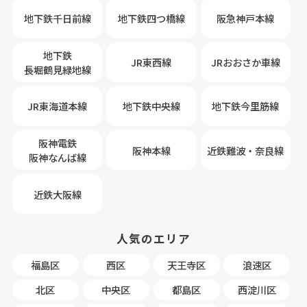
地下鉄千日前線
地下鉄四つ橋線
阪急神戸本線
地下鉄
JR東西線
JRおおさか車線
長堀鶴見緑地線
JR東海道本線
地下鉄中央線
地下鉄今里筋線
阪神電鉄
阪神本線
近鉄難波・奈良線
阪神なんば線
近鉄大阪線
人気のエリア
福島区
西区
天王寺区
浪速区
北区
中央区
都島区
西淀川区