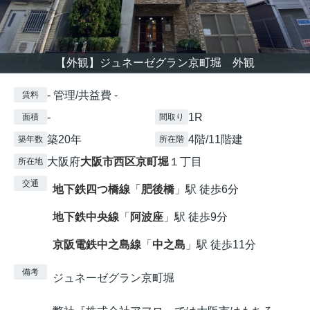
【外観】ジュネーゼグラン京町堀 外観
- 管理/共益費 -
賃料
-
1R
面積
間取り
築20年
4階/11階建
築年数
所在階
大阪府
大阪市西区
京町堀
１丁目
所在地
交通
地下鉄四つ橋線
「
肥後橋
」駅 徒歩6分
地下鉄中央線
「
阿波座
」駅 徒歩9分
京阪電鉄中之島線
「
中之島
」駅 徒歩11分
備考
ジュネーゼグラン京町堀