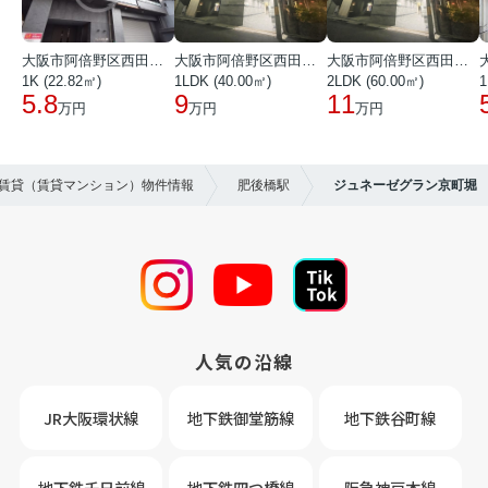
大阪市阿倍野区西田辺町１丁目
大阪市阿倍野区西田辺町１丁目
大阪市阿倍野区西田辺町１丁目
1K (22.82㎡)
1LDK (40.00㎡)
2LDK (60.00㎡)
1
5.8
9
11
万円
万円
万円
の賃貸（賃貸マンション）物件情報
肥後橋駅
ジュネーゼグラン京町堀
人気の沿線
JR大阪環状線
地下鉄御堂筋線
地下鉄谷町線
地下鉄千日前線
地下鉄四つ橋線
阪急神戸本線