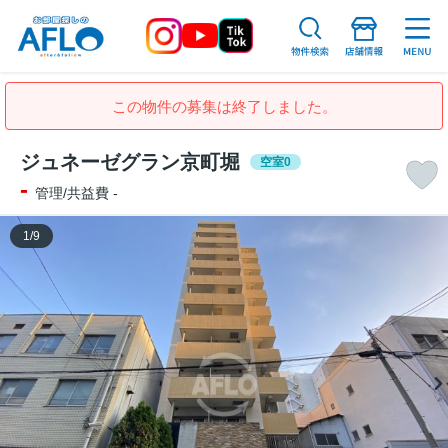
この物件の募集は終了しました。
ジュネーゼグラン京町堀
空室0
-
管理/共益費 -
1
/
9