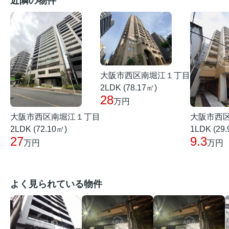
近隣の物件
大阪市西区南堀江１丁目
2LDK (78.17㎡)
28
万円
大阪市西区南堀江１丁目
大阪市西
2LDK (72.10㎡)
1LDK (29
27
9.3
万円
万円
よく見られている物件