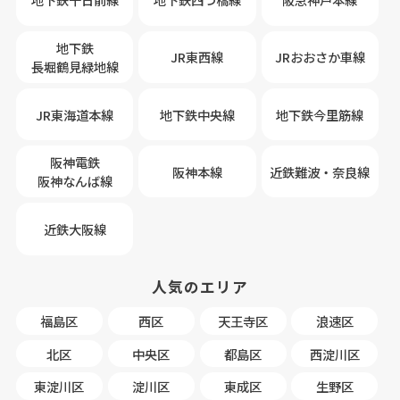
地下鉄
JR東西線
JRおおさか車線
長堀鶴見緑地線
JR東海道本線
地下鉄中央線
地下鉄今里筋線
阪神電鉄
阪神本線
近鉄難波・奈良線
阪神なんば線
近鉄大阪線
人気のエリア
福島区
西区
天王寺区
浪速区
北区
中央区
都島区
西淀川区
東淀川区
淀川区
東成区
生野区