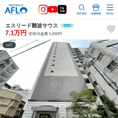
エスリード難波サウス
空室2
7.1万円
管理/共益費 5,000円
1
/
27