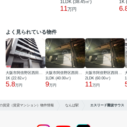
1LDK (38.45㎡)
1K 
11
6.
万円
よく見られている物件
大阪市阿倍野区西田辺町１丁目
大阪市阿倍野区西田辺町１丁目
大阪市阿倍野区西田辺町１丁目
1K (22.82㎡)
1LDK (40.00㎡)
2LDK (60.00㎡)
1
5.8
9
11
万円
万円
万円
区の賃貸（賃貸マンション）物件情報
なんば駅
エスリード難波サウス