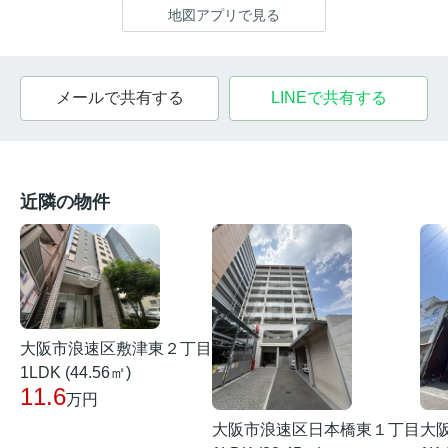
地図アプリで見る
メールで共有する
LINEで共有する
近隣の物件
大阪市浪速区敷津東２丁目
1LDK (44.56㎡)
11.6
万円
大阪市浪速区日本橋東１丁目
大