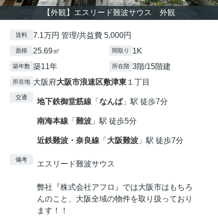
【外観】エスリード難波サウス 外観
7.1万円 管理/共益費 5,000円
賃料
25.69㎡
1K
面積
間取り
築11年
3階/15階建
築年数
所在階
大阪府
大阪市浪速区
敷津東
１丁目
所在地
交通
地下鉄御堂筋線
「
なんば
」駅 徒歩7分
南海本線
「
難波
」駅 徒歩5分
近鉄難波・奈良線
「
大阪難波
」駅 徒歩7分
備考
エスリード難波サウス
弊社『株式会社アフロ』では大阪市はもちろ
んのこと、大阪全域の物件を取り扱っており
ます！！