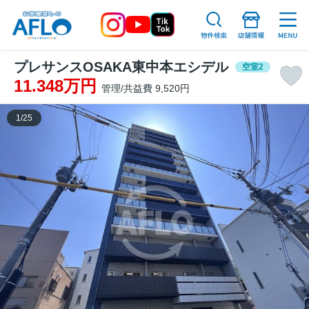
プレサンスOSAKA東中本エシデル
空室2
11.348万円
管理/共益費 9,520円
1
/
25