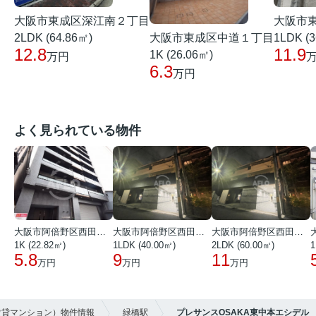
大阪市東成区深江南２丁目
大阪市
大阪市東成区中道１丁目
2LDK (64.86㎡)
1LDK (3
12.8
11.9
1K (26.06㎡)
万円
6.3
万円
よく見られている物件
大阪市阿倍野区西田辺町１丁目
大阪市阿倍野区西田辺町１丁目
大阪市阿倍野区西田辺町１丁目
1K (22.82㎡)
1LDK (40.00㎡)
2LDK (60.00㎡)
1
5.8
9
11
万円
万円
万円
賃貸マンション）物件情報
緑橋駅
プレサンスOSAKA東中本エシデル