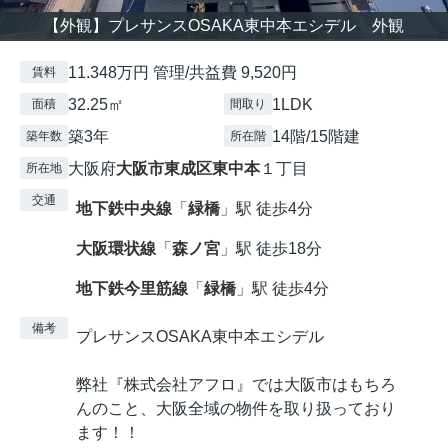
【外観】プレサンスOSAKA東中本エシデル 外観
11.348万円 管理/共益費 9,520円
賃料
32.25㎡
1LDK
面積
間取り
築3年
14階/15階建
築年数
所在階
大阪府
大阪市東成区
東中本
１丁目
所在地
交通
地下鉄中央線
「
緑橋
」駅 徒歩4分
大阪環状線
「
森ノ宮
」駅 徒歩18分
地下鉄今里筋線
「
緑橋
」駅 徒歩4分
備考
プレサンスOSAKA東中本エシデル
弊社『株式会社アフロ』では大阪市はもちろ
んのこと、大阪全域の物件を取り扱っており
ます！！