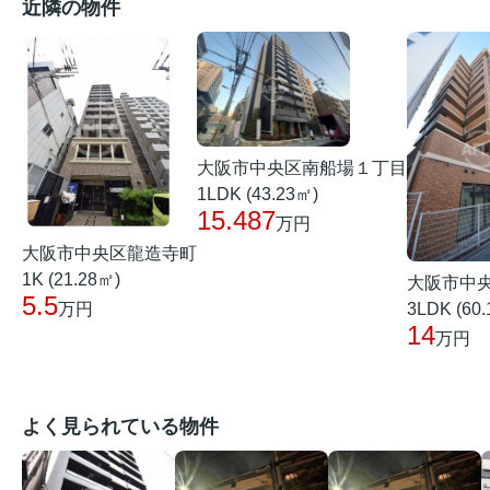
近隣の物件
大阪市中央区南船場１丁目
1LDK (43.23㎡)
15.487
万円
大阪市中央区龍造寺町
1K (21.28㎡)
大阪市中
5.5
3LDK (60
万円
14
万円
よく見られている物件