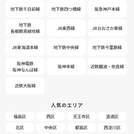
地下鉄千日前線
地下鉄四つ橋線
阪急神戸本線
地下鉄
JR東西線
JRおおさか車線
長堀鶴見緑地線
JR東海道本線
地下鉄中央線
地下鉄今里筋線
阪神電鉄
阪神本線
近鉄難波・奈良線
阪神なんば線
近鉄大阪線
人気のエリア
福島区
西区
天王寺区
浪速区
北区
中央区
都島区
西淀川区