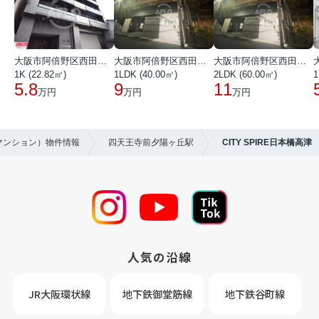
大阪市阿倍野区西田辺町１丁目
大阪市阿倍野区西田辺町１丁目
大阪市阿倍野区西田辺町１丁目
1K (22.82㎡)
1LDK (40.00㎡)
2LDK (60.00㎡)
1
5.8
9
11
万円
万円
万円
マンション）物件情報
四天王寺前夕陽ヶ丘駅
CITY SPIRE日本橋高津
人気の沿線
JR大阪環状線
地下鉄御堂筋線
地下鉄谷町線