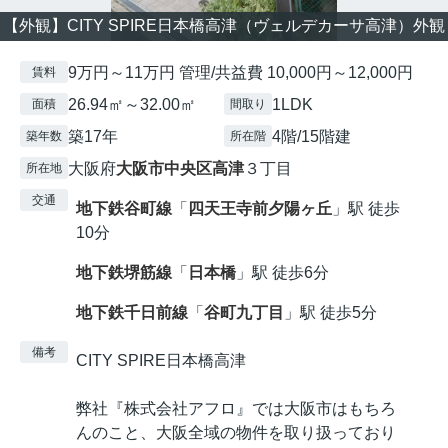
【外観】CITY SPIRE日本橋高津（ヴェルデカーサ高津）外観
9万円～11万円 管理/共益費 10,000円～12,000円
賃料
26.94㎡～32.00㎡
1LDK
面積
間取り
築17年
4階/15階建
築年数
所在階
大阪府
大阪市中央区
高津
３丁目
所在地
交通
地下鉄谷町線
「
四天王寺前夕陽ヶ丘
」駅 徒歩
10分
地下鉄堺筋線
「
日本橋
」駅 徒歩6分
地下鉄千日前線
「
谷町九丁目
」駅 徒歩5分
備考
CITY SPIRE日本橋高津
弊社『株式会社アフロ』では大阪市はもちろ
んのこと、大阪全域の物件を取り扱っており