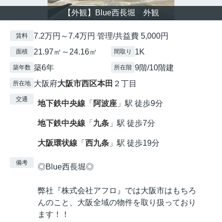
【外観】Blue西長堀 外観
7.2万円～7.4万円 管理/共益費 5,000円
賃料
21.97㎡～24.16㎡
1K
面積
間取り
築6年
9階/10階建
築年数
所在階
大阪府
大阪市西区
本田
２丁目
所在地
交通
地下鉄中央線
「
阿波座
」駅 徒歩9分
地下鉄中央線
「
九条
」駅 徒歩7分
大阪環状線
「
西九条
」駅 徒歩19分
備考
◎Blue西長堀◎
弊社『株式会社アフロ』では大阪市はもちろ
んのこと、大阪全域の物件を取り扱っており
ます！！