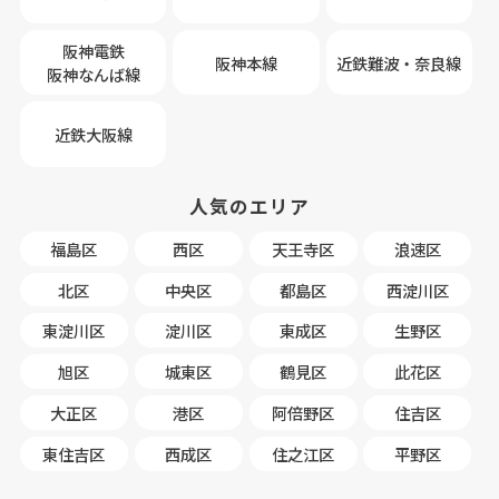
阪神電鉄
阪神本線
近鉄難波・奈良線
阪神なんば線
近鉄大阪線
人気のエリア
福島区
西区
天王寺区
浪速区
北区
中央区
都島区
西淀川区
東淀川区
淀川区
東成区
生野区
旭区
城東区
鶴見区
此花区
大正区
港区
阿倍野区
住吉区
東住吉区
西成区
住之江区
平野区