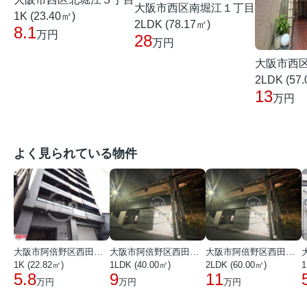
大阪市西区南堀江１丁目
1K (23.40㎡)
2LDK (78.17㎡)
8.1
万円
28
万円
大阪市西
2LDK (57
13
万円
よく見られている物件
大阪市阿倍野区西田辺町１丁目
大阪市阿倍野区西田辺町１丁目
大阪市阿倍野区西田辺町１丁目
1K (22.82㎡)
1LDK (40.00㎡)
2LDK (60.00㎡)
1
5.8
9
11
万円
万円
万円