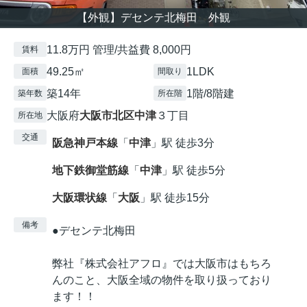
【外観】デセンテ北梅田 外観
11.8万円 管理/共益費 8,000円
賃料
49.25㎡
1LDK
面積
間取り
築14年
1階/8階建
築年数
所在階
大阪府
大阪市北区
中津
３丁目
所在地
交通
阪急神戸本線
「
中津
」駅 徒歩3分
地下鉄御堂筋線
「
中津
」駅 徒歩5分
大阪環状線
「
大阪
」駅 徒歩15分
備考
●デセンテ北梅田
弊社『株式会社アフロ』では大阪市はもちろ
んのこと、大阪全域の物件を取り扱っており
ます！！