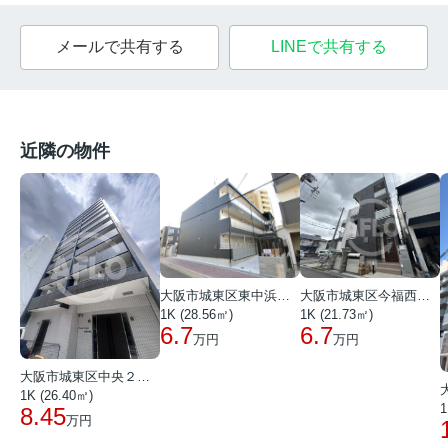
メールで共有する
LINEで共有する
近隣の物件
大阪市城東区東中浜２丁目
大阪市城東区今福西４丁目
1K (28.56㎡)
1K (21.73㎡)
6.7
6.7
万円
万円
大阪市城東区中央２丁目
1K (26.40㎡)
1
8.45
万円