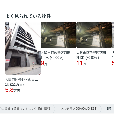
よく見られている物件
大阪市阿倍野区西田辺町１丁目
大阪市阿倍野区西田辺町１丁目
1LDK (40.00㎡)
2LDK (60.00㎡)
1
9
11
万円
万円
大阪市阿倍野区西田辺町１丁目
1K (22.82㎡)
5.8
万円
東区の賃貸（賃貸マンション）物件情報
ソルテラスOSAKAJO EST
2階