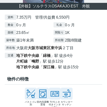
【外観】ソルテラスOSAKAJO EST 外観
7.35万円 管理/共益費 6,550円
賃料
0ヶ月
0ヶ月
敷金
礼金
23.65㎡
1K
面積
間取り
築1年未満
2階/8階建
築年数
所在階
大阪府
大阪市城東区
東中浜
２丁目
所在地
地下鉄中央線
「
緑橋
」駅 徒歩4分
交通
片町線
「
鴫野
」駅 徒歩12分
地下鉄中央線
「
深江橋
」駅 徒歩15分
物件の特徴
バストイレ
室内洗濯機
TVモニタ
カウンター
別
置場
付きインタ
キッチン