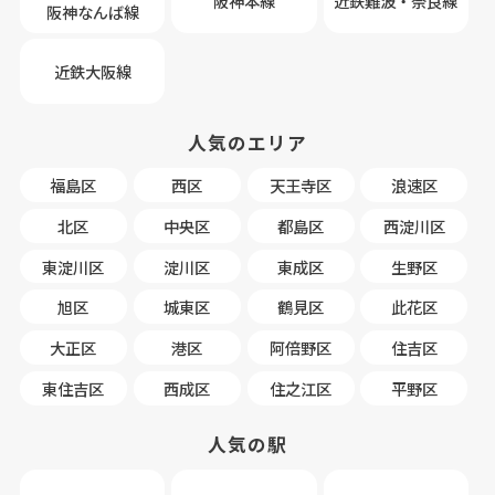
阪神本線
近鉄難波・奈良線
阪神なんば線
近鉄大阪線
人気のエリア
福島区
西区
天王寺区
浪速区
北区
中央区
都島区
西淀川区
東淀川区
淀川区
東成区
生野区
旭区
城東区
鶴見区
此花区
大正区
港区
阿倍野区
住吉区
東住吉区
西成区
住之江区
平野区
人気の駅