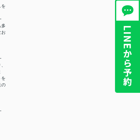
しを
━
も多
なお
━
り、
ま
トを
良の
━