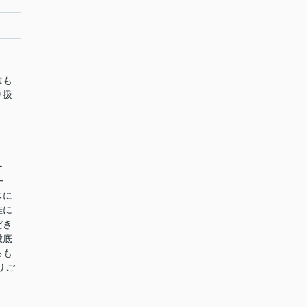
はも
り扱
ー
━
スに
涯に
だき
徹底
るも
りご