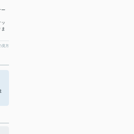
ナー
ケッ
りま
の見方
ま
ま