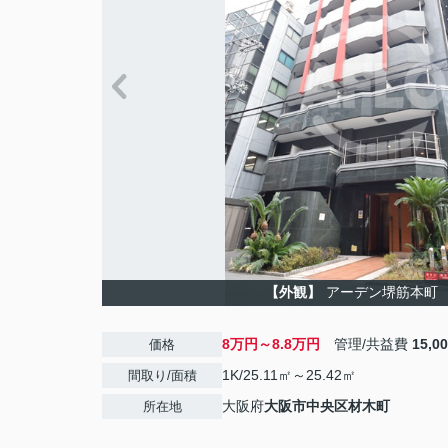
【外観】
アーデン堺筋本町
8万円～8.8万円
管理/共益費
15,0
価格
1K/25.11㎡～25.42㎡
間取り/面積
大阪府
大阪市中央区
材木町
所在地