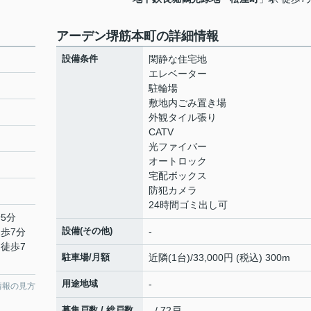
アーデン堺筋本町の詳細情報
設備条件
閑静な住宅地
エレベーター
駐輪場
敷地内ごみ置き場
外観タイル張り
CATV
光ファイバー
オートロック
宅配ボックス
防犯カメラ
24時間ゴミ出し可
5分
設備(その他)
-
徒歩7分
 徒歩7
駐車場/月額
近隣(1台)/33,000円 (税込) 300m
用途地域
-
情報の見方
募集戸数 / 総戸数
- / 72戸