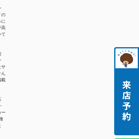
━
ィの
ルに
が高
いて
能
━
社サ
そん
掲載
。
応
━
カー
種
た
。