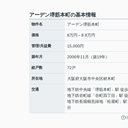
アーデン堺筋本町の基本情報
物件名
アーデン堺筋本町
価格
8万円～8.8万円
管理/共益費
15,000円
築年月
2006年11月（築19年）
総戸数
72戸
所在地
大阪府
大阪市中央区
材木町
交通
地下鉄中央線
「
堺筋本町
」駅 徒歩
地下鉄谷町線
「
谷町四丁目
」駅 
地下鉄長堀鶴見緑地
「
松屋町
」駅
分