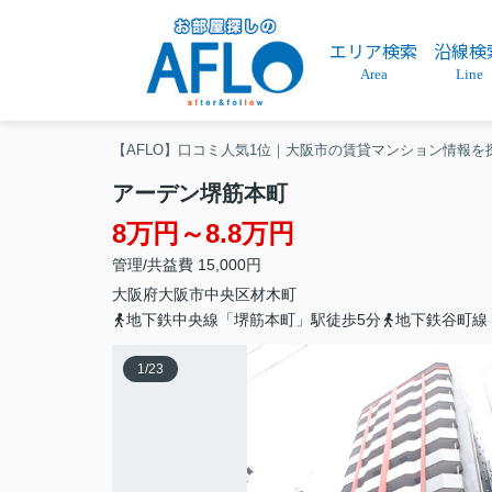
エリア検索
沿線検
Area
Line
【AFLO】口コミ人気1位｜大阪市の賃貸マンション情報を
アーデン堺筋本町
8万円～8.8万円
管理/共益費 15,000円
大阪府
大阪市中央区
材木町
地下鉄中央線「堺筋本町」駅徒歩5分
地下鉄谷町線
1
/
23