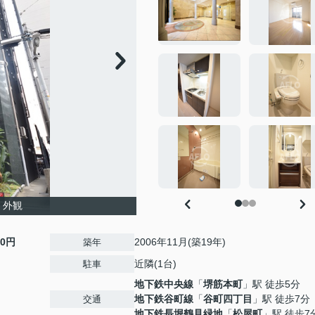
 外観
00円
2006年11月(築19年)
築年
近隣(1台)
駐車
地下鉄中央線
「
堺筋本町
」駅 徒歩5分
地下鉄谷町線
「
谷町四丁目
」駅 徒歩7分
交通
地下鉄長堀鶴見緑地
「
松屋町
」駅 徒歩7