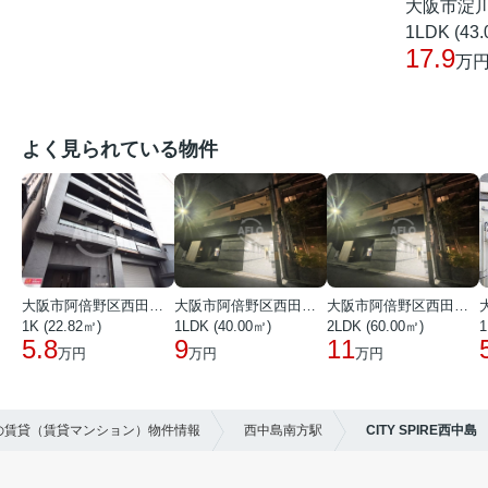
大阪市淀
1LDK (43
17.9
万
よく見られている物件
大阪市阿倍野区西田辺町１丁目
大阪市阿倍野区西田辺町１丁目
大阪市阿倍野区西田辺町１丁目
1K (22.82㎡)
1LDK (40.00㎡)
2LDK (60.00㎡)
1
5.8
9
11
万円
万円
万円
区の賃貸（賃貸マンション）物件情報
西中島南方駅
CITY SPIRE西中島