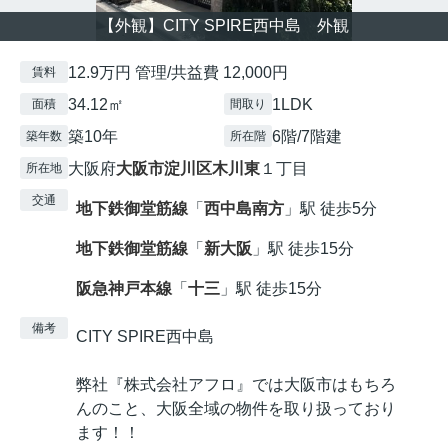
【外観】CITY SPIRE西中島 外観
12.9万円 管理/共益費 12,000円
賃料
34.12㎡
1LDK
面積
間取り
築10年
6階/7階建
築年数
所在階
大阪府
大阪市淀川区
木川東
１丁目
所在地
交通
地下鉄御堂筋線
「
西中島南方
」駅 徒歩5分
地下鉄御堂筋線
「
新大阪
」駅 徒歩15分
阪急神戸本線
「
十三
」駅 徒歩15分
備考
CITY SPIRE西中島
弊社『株式会社アフロ』では大阪市はもちろ
んのこと、大阪全域の物件を取り扱っており
ます！！