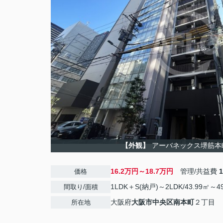
【外観】
アーバネックス堺筋本
16.2万円～18.7万円
管理/共益費
価格
1LDK＋S(納戸)～2LDK/43.99㎡～4
間取り/面積
大阪府
大阪市中央区
南本町
２丁目
所在地