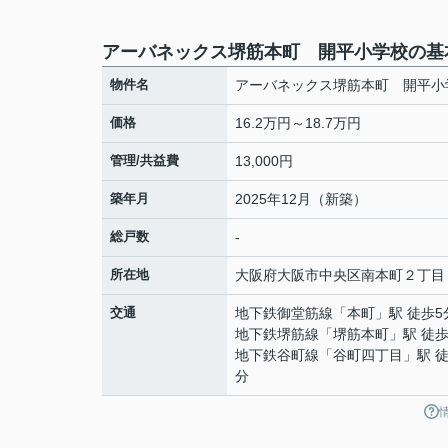
アーバネックス堺筋本町 開平小学校の基
物件名
アーバネックス堺筋本町 開平小
価格
16.2万円～18.7万円
管理/共益費
13,000円
築年月
2025年12月（新築）
総戸数
-
所在地
大阪府
大阪市中央区
南本町
２丁目
交通
地下鉄御堂筋線
「
本町
」駅 徒歩5
地下鉄堺筋線
「
堺筋本町
」駅 徒歩
地下鉄谷町線
「
谷町四丁目
」駅 徒
分