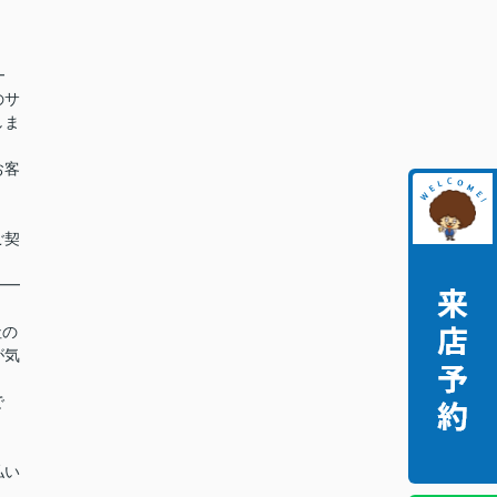
━
のサ
しま
お客
ご契
━━
社の
が気
で
払い