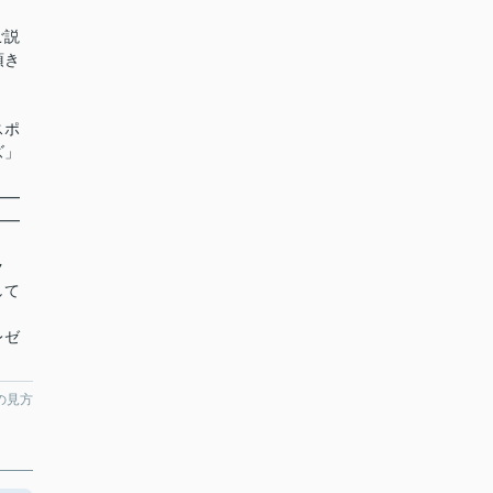
ご説
頂き
スポ
ズ」
━━
━━
ク
して
レゼ
の見方