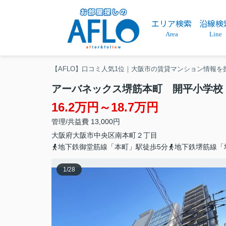
エリア検索
沿線検
Area
Line
【AFLO】口コミ人気1位｜大阪市の賃貸マンション情報を
アーバネックス堺筋本町 開平小学校
16.2万円～18.7万円
管理/共益費 13,000円
大阪府
大阪市中央区
南本町
２丁目
地下鉄御堂筋線「本町」駅徒歩5分
地下鉄堺筋線「
1
/
28