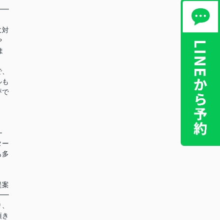
━━
に対
や
ま
で、
ルも
評で
！
━
ター
も多
提案
━━
り、
頂き