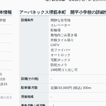
本情報
アーバネックス堺筋本町 開平小学校の詳細
学校
設備条件
閑静な住宅地
エレベーター
駐輪場
敷地内ごみ置き場
外観タイル張り
CATV
光ファイバー
オートロック
宅配ボックス
防犯カメラ
24時間ゴミ出し可
分
設備(その他)
-
2分
歩15
駐車場/月額
近隣/33,000円 (税込) 300m
用途地域
-
情報の見方
募集戸数 / 総戸数
- / -