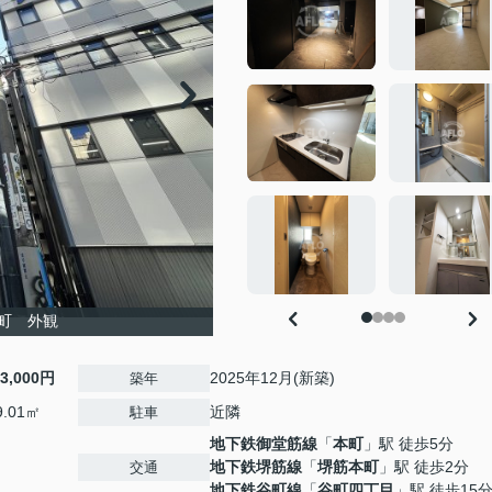
町 外観
13,000円
2025年12月(新築)
築年
9.01㎡
近隣
駐車
地下鉄御堂筋線
「
本町
」駅 徒歩5分
地下鉄堺筋線
「
堺筋本町
」駅 徒歩2分
交通
地下鉄谷町線
「
谷町四丁目
」駅 徒歩15