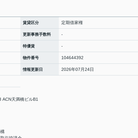
定期借家権
賃貸区分
-
更新事務手数料
-
特優賃
104644392
物件番号
2026年07月24日
情報更新日
 ACN天満橋ビルB1
機構