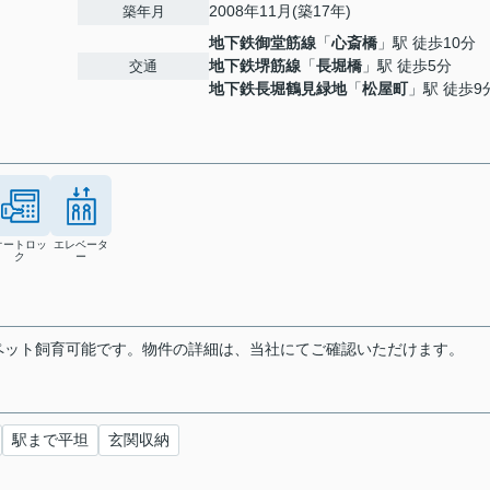
2008年11月(築17年)
築年月
地下鉄御堂筋線
「
心斎橋
」駅 徒歩10分
地下鉄堺筋線
「
長堀橋
」駅 徒歩5分
交通
地下鉄長堀鶴見緑地
「
松屋町
」駅 徒歩9
オートロッ
エレベータ
ク
ー
ペット飼育可能です。物件の詳細は、当社にてご確認いただけます。
駅まで平坦
玄関収納