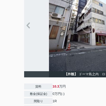
【外観】
ドーマ島之内 ロ
10.3
万円
賃料
0万円(-)
敷金(保証金)
1R
間取り