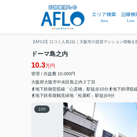
エリア検索
沿線検
Area
Line
【AFLO】口コミ人気1位｜大阪市の賃貸マンション情報を
ドーマ島之内
10.3
万円
管理 / 共益費 10,000円
大阪府
大阪市中央区
島之内
２丁目
地下鉄御堂筋線「心斎橋」駅徒歩10分
地下鉄堺筋
地下鉄長堀鶴見緑地「松屋町」駅徒歩9分
1
/
10