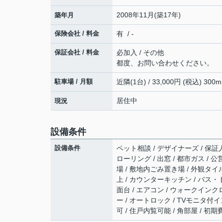
2008年11月(築17年)
築年月
保険会社 / 料金
有 / -
保証会社 / 料金
必加入 / その他
都度、お問い合わせください。
駐車場 / 月額
近隣(1台) / 33,000円 (税込) 300m
居住中
現況
設備条件
設備条件
ペット相談 / デザイナーズ / 保証人
ローリング / 出窓 / 都市ガス / 公
場 / 敷地内ごみ置き場 / 外観タイ
上 / カウンターキッチン / バス・
面台 / エアコン / ウォークインクロゼ
ー / オートロック / TVモニタ付
可 / 住戸内覧可能 / 角部屋 / 