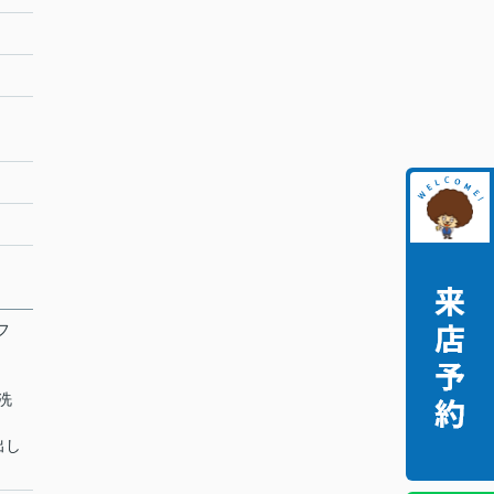
フ
立洗
出し