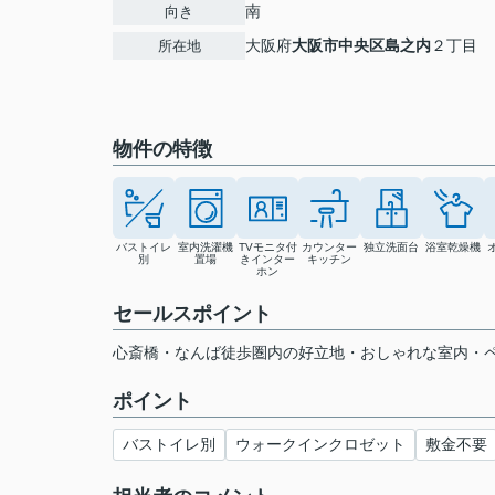
南
向き
大阪府
大阪市中央区
島之内
２丁目
所在地
物件の特徴
バストイレ
室内洗濯機
TVモニタ付
カウンター
独立洗面台
浴室乾燥機
別
置場
きインター
キッチン
ホン
セールスポイント
心斎橋・なんば徒歩圏内の好立地・おしゃれな室内・
ポイント
バストイレ別
ウォークインクロゼット
敷金不要