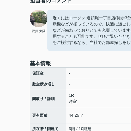
担当者のコメント
近くにはローソン 道頓堀一丁目店(徒歩3
燥機などが揃っているので、快適に過ごし
などが備わっておりとても充実しています
沢井 太陽
用することも可能です。ぜひご覧いただき
をご検討するなら、当社でお部屋探しをし
基本情報
-
保証金
敷金積み増し
-
1R
間取り / 詳細
洋室
44.25㎡
専有面積
6階 / 10階建
所在階 / 階建て