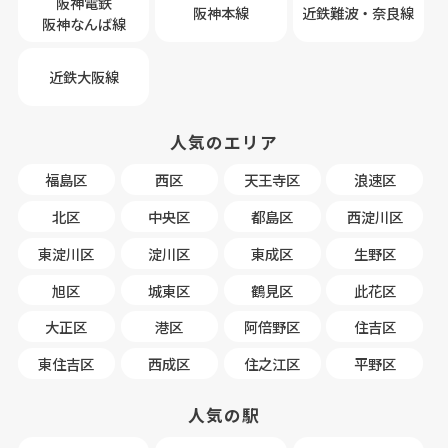
阪神電鉄
阪神本線
近鉄難波・奈良線
阪神なんば線
近鉄大阪線
人気のエリア
福島区
西区
天王寺区
浪速区
北区
中央区
都島区
西淀川区
東淀川区
淀川区
東成区
生野区
旭区
城東区
鶴見区
此花区
大正区
港区
阿倍野区
住吉区
東住吉区
西成区
住之江区
平野区
人気の駅