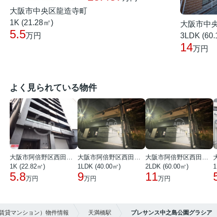
大阪市中央区龍造寺町
1K (21.28㎡)
大阪市中
5.5
3LDK (60
万円
14
万円
よく見られている物件
大阪市阿倍野区西田辺町１丁目
大阪市阿倍野区西田辺町１丁目
大阪市阿倍野区西田辺町１丁目
1K (22.82㎡)
1LDK (40.00㎡)
2LDK (60.00㎡)
1
5.8
9
11
万円
万円
万円
（賃貸マンション）物件情報
天満橋駅
プレサンス中之島公園グラシア