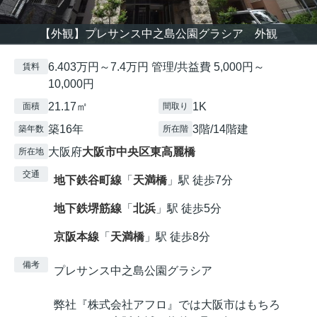
【外観】プレサンス中之島公園グラシア 外観
6.403万円～7.4万円 管理/共益費 5,000円～
賃料
10,000円
21.17㎡
1K
面積
間取り
築16年
3階/14階建
築年数
所在階
大阪府
大阪市中央区
東高麗橋
所在地
交通
地下鉄谷町線
「
天満橋
」駅 徒歩7分
地下鉄堺筋線
「
北浜
」駅 徒歩5分
京阪本線
「
天満橋
」駅 徒歩8分
備考
プレサンス中之島公園グラシア
弊社『株式会社アフロ』では大阪市はもちろ