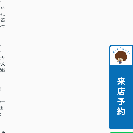
━
ィの
ルに
が高
いて
能
━
社サ
そん
掲載
。
応
━
カー
種
た
。
しを