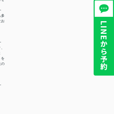
━
も多
なお
━
り、
ま
トを
良の
━