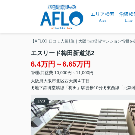
エリア検索
沿線検
Area
Line
【AFLO】口コミ人気1位｜大阪市の賃貸マンション情報を
エスリード梅田新道第2
6.4万円～6.65万円
管理/共益費 10,000円～11,000円
大阪府
大阪市北区
西天満
４丁目
地下鉄御堂筋線「梅田」駅徒歩10分
東西線「北新
1
/
28