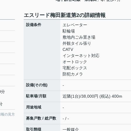
エスリード梅田新道第2の詳細情報
設備条件
エレベーター
駐輪場
敷地内ごみ置き場
外観タイル張り
CATV
インターネット対応
オートロック
宅配ボックス
防犯カメラ
設備(その他)
-
0分
駐車場/月額
近隣(1台)/38,000円 (税込) 400m
分
用途地域
-
情報の見方
募集戸数 / 総戸数
- / -
取引態様
一般媒介