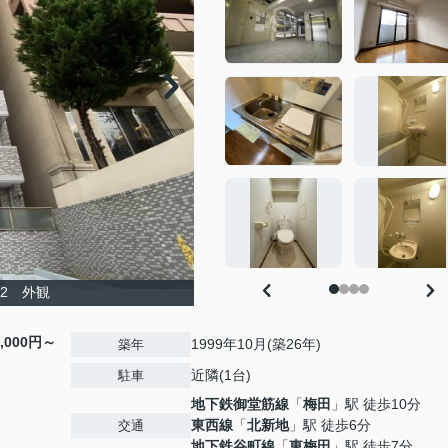
2 外観
0,000円～
1999年10月(築26年)
築年
近隣(1台)
駐車
地下鉄御堂筋線
「
梅田
」駅 徒歩10分
東西線
「
北新地
」駅 徒歩6分
交通
地下鉄谷町線
「
東梅田
」駅 徒歩7分