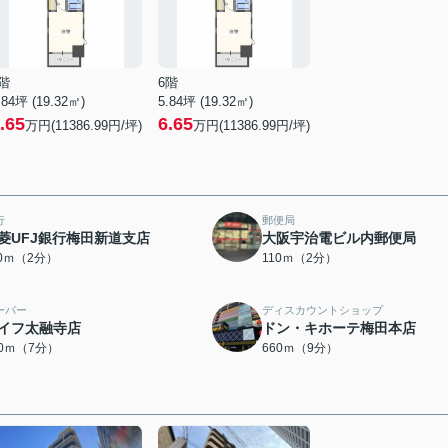
階
6階
.84坪 (19.32㎡)
5.84坪 (19.32㎡)
.65
6.65
万円(11386.99円/坪)
万円(11386.99円/坪)
行
郵便局
菱UFJ銀行梅田新道支店
大阪宇治電ビル内郵便局
10ｍ（2分）
110ｍ（2分）
ーパー
ディスカウントショップ
イフ太融寺店
ドン・キホーテ梅田本店
10ｍ（7分）
660ｍ（9分）