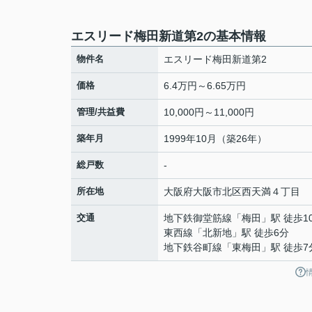
エスリード梅田新道第2の基本情報
物件名
エスリード梅田新道第2
価格
6.4万円～6.65万円
管理/共益費
10,000円～11,000円
築年月
1999年10月（築26年）
総戸数
-
所在地
大阪府
大阪市北区
西天満
４丁目
交通
地下鉄御堂筋線
「
梅田
」駅 徒歩1
東西線
「
北新地
」駅 徒歩6分
地下鉄谷町線
「
東梅田
」駅 徒歩7