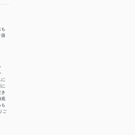
はも
り扱
ー
━
スに
涯に
だき
徹底
るも
りご