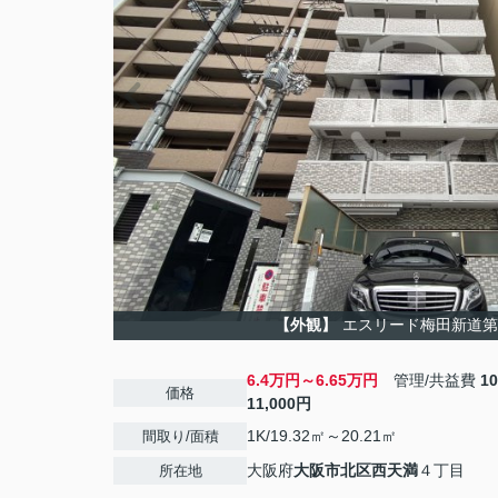
【外観】
エスリード梅田新道第
6.4万円～6.65万円
管理/共益費
1
価格
11,000円
1K/19.32㎡～20.21㎡
間取り/面積
大阪府
大阪市北区
西天満
４丁目
所在地