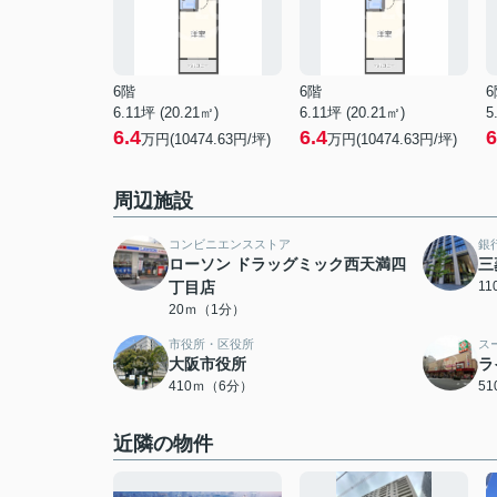
6階
6階
6
6.11坪 (20.21㎡)
6.11坪 (20.21㎡)
5
6.4
6.4
6
万円(10474.63円/坪)
万円(10474.63円/坪)
周辺施設
コンビニエンスストア
銀
ローソン ドラッグミック西天満四
三
丁目店
1
20ｍ（1分）
市役所・区役所
ス
大阪市役所
ラ
410ｍ（6分）
5
近隣の物件