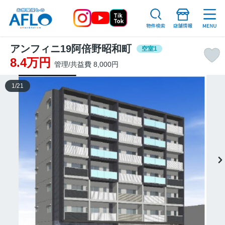
アンフィニ19阿倍野昭和町
空室1
8.4万円
管理/共益費 8,000円
1
/
21