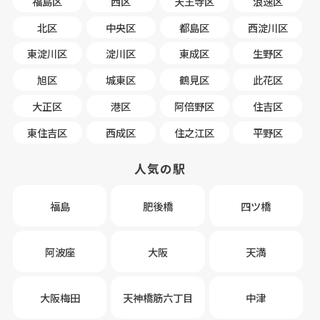
福島区
西区
天王寺区
浪速区
北区
中央区
都島区
西淀川区
東淀川区
淀川区
東成区
生野区
旭区
城東区
鶴見区
此花区
大正区
港区
阿倍野区
住吉区
東住吉区
西成区
住之江区
平野区
人気の駅
福島
肥後橋
四ツ橋
阿波座
大阪
天満
大阪梅田
天神橋筋六丁目
中津