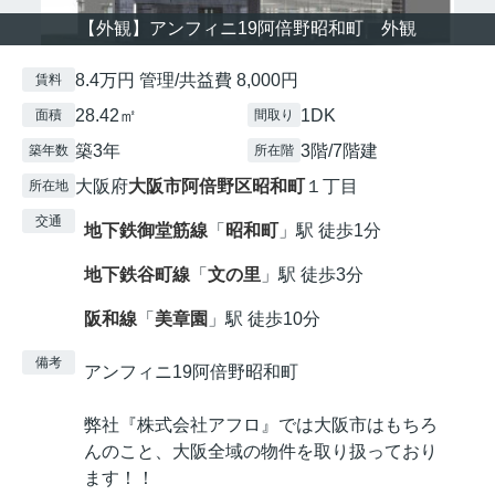
【外観】アンフィニ19阿倍野昭和町 外観
8.4万円 管理/共益費 8,000円
賃料
28.42㎡
1DK
面積
間取り
築3年
3階/7階建
築年数
所在階
大阪府
大阪市阿倍野区
昭和町
１丁目
所在地
交通
地下鉄御堂筋線
「
昭和町
」駅 徒歩1分
地下鉄谷町線
「
文の里
」駅 徒歩3分
阪和線
「
美章園
」駅 徒歩10分
備考
アンフィニ19阿倍野昭和町
弊社『株式会社アフロ』では大阪市はもちろ
んのこと、大阪全域の物件を取り扱っており
ます！！