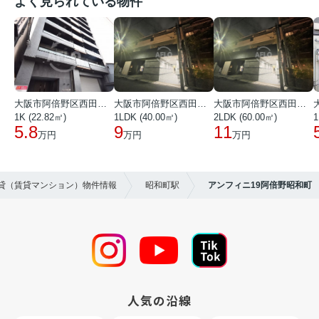
よく見られている物件
大阪市阿倍野区西田辺町１丁目
大阪市阿倍野区西田辺町１丁目
大阪市阿倍野区西田辺町１丁目
1K (22.82㎡)
1LDK (40.00㎡)
2LDK (60.00㎡)
1
5.8
9
11
万円
万円
万円
賃貸（賃貸マンション）物件情報
昭和町駅
アンフィニ19阿倍野昭和町
人気の沿線