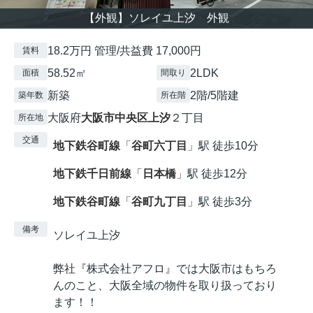
【外観】ソレイユ上汐 外観
18.2万円 管理/共益費 17,000円
賃料
58.52㎡
2LDK
面積
間取り
新築
2階/5階建
築年数
所在階
大阪府
大阪市中央区
上汐
２丁目
所在地
交通
地下鉄谷町線
「
谷町六丁目
」駅 徒歩10分
地下鉄千日前線
「
日本橋
」駅 徒歩12分
地下鉄谷町線
「
谷町九丁目
」駅 徒歩3分
備考
ソレイユ上汐
弊社『株式会社アフロ』では大阪市はもちろ
んのこと、大阪全域の物件を取り扱っており
ます！！