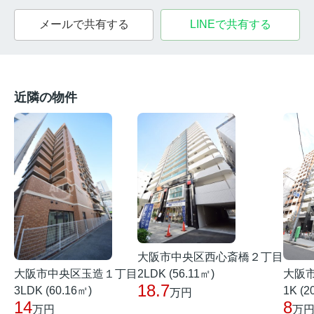
メールで共有する
LINEで共有する
近隣の物件
大阪市中央区西心斎橋２丁目
大阪市中央区玉造１丁目
大阪
2LDK (56.11㎡)
18.7
3LDK (60.16㎡)
1K (2
万円
14
8
万円
万