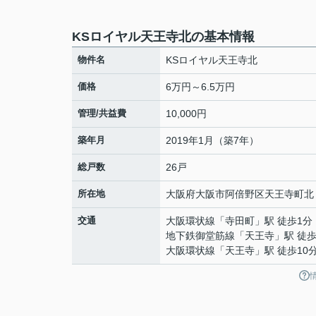
KSロイヤル天王寺北の基本情報
物件名
KSロイヤル天王寺北
価格
6万円～6.5万円
管理/共益費
10,000円
築年月
2019年1月（築7年）
総戸数
26戸
所在地
大阪府
大阪市阿倍野区
天王寺町北
交通
大阪環状線
「
寺田町
」駅 徒歩1分
地下鉄御堂筋線
「
天王寺
」駅 徒歩
大阪環状線
「
天王寺
」駅 徒歩10