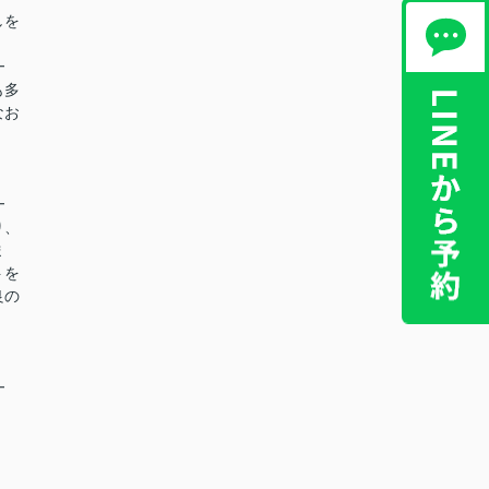
しを
━
も多
なお
━
り、
ま
トを
良の
━