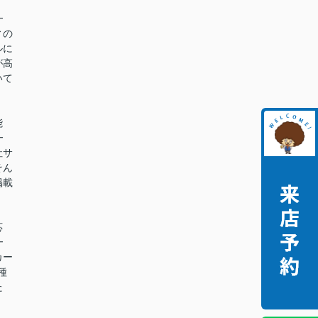
━
ィの
ルに
が高
いて
能
━
社サ
そん
掲載
。
応
━
カー
種
た
。