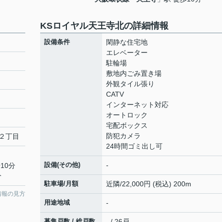
KSロイヤル天王寺北の詳細情報
設備条件
閑静な住宅地
エレベーター
駐輪場
敷地内ごみ置き場
外観タイル張り
CATV
インターネット対応
オートロック
宅配ボックス
防犯カメラ
２丁目
24時間ゴミ出し可
設備(その他)
-
10分
分
駐車場/月額
近隣/22,000円 (税込) 200m
情報の見方
用途地域
-
募集戸数 / 総戸数
- / 26戸