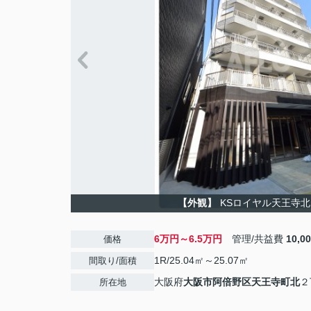
【外観】
KSロイヤル天王寺
6万円～6.5万円
管理/共益費
10,0
価格
1R/25.04㎡～25.07㎡
間取り/面積
大阪府
大阪市阿倍野区
天王寺町北
２
所在地