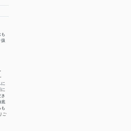
はも
り扱
ー
━
スに
涯に
だき
徹底
るも
りご