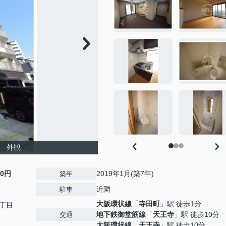
北 外観
00円
2019年1月(築7年)
築年
近隣
駐車
大阪環状線
「
寺田町
」駅 徒歩1分
丁目
地下鉄御堂筋線
「
天王寺
」駅 徒歩10分
交通
大阪環状線
「
天王寺
」駅 徒歩10分