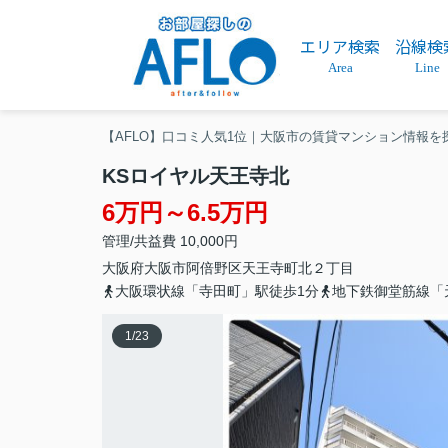
エリア検索
沿線検
Area
Line
【AFLO】口コミ人気1位｜大阪市の賃貸マンション情報を
KSロイヤル天王寺北
6万円～6.5万円
管理/共益費 10,000円
大阪府
大阪市阿倍野区
天王寺町北
２丁目
大阪環状線「寺田町」駅徒歩1分
地下鉄御堂筋線「
1
/
23