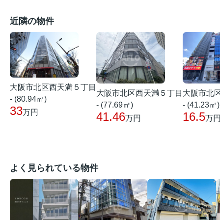
近隣の物件
大阪市北区西天満５丁目
大阪市北区西天満５丁目
大阪市北
- (80.94㎡)
- (77.69㎡)
- (41.23㎡)
33
万円
41.46
16.5
万円
万
よく見られている物件