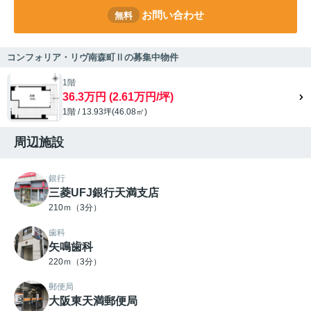
お問い合わせ
無料
コンフォリア・リヴ南森町Ⅱの募集中物件
1階
36.3万円 (2.61万円/坪)
1階 / 13.93坪(46.08㎡)
周辺施設
銀行
三菱UFJ銀行天満支店
210ｍ（3分）
歯科
矢鳴歯科
220ｍ（3分）
郵便局
大阪東天満郵便局