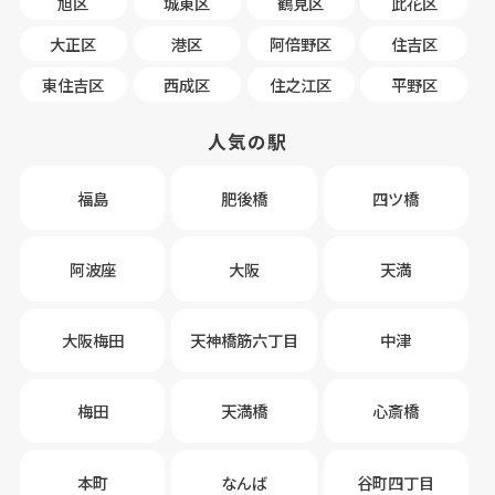
旭区
城東区
鶴見区
此花区
大正区
港区
阿倍野区
住吉区
東住吉区
西成区
住之江区
平野区
人気の駅
福島
肥後橋
四ツ橋
阿波座
大阪
天満
大阪梅田
天神橋筋六丁目
中津
梅田
天満橋
心斎橋
本町
なんば
谷町四丁目