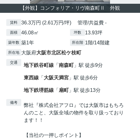
【外観】コンフォリア・リヴ南森町Ⅱ 外観
36.3万円 (2.61万円/坪) 管理/共益費 -
賃料
46.08㎡
13.93坪
面積
坪数
築1年
1階/14階建
築年数
所在階
大阪府
大阪市北区
松ケ枝町
所在地
交通
地下鉄谷町線
「
南森町
」駅 徒歩9分
東西線
「
大阪天満宮
」駅 徒歩6分
地下鉄堺筋線
「
扇町
」駅 徒歩13分
備考
弊社『株式会社アフロ』では大阪市はもちろ
んのこと、大阪全域の物件を取り扱っており
ます！！
【当社の一押しポイント】