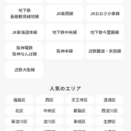
地下鉄
JR東西線
JRおおさか車線
長堀鶴見緑地線
JR東海道本線
地下鉄中央線
地下鉄今里筋線
阪神電鉄
阪神本線
近鉄難波・奈良線
阪神なんば線
近鉄大阪線
人気のエリア
福島区
西区
天王寺区
浪速区
北区
中央区
都島区
西淀川区
東淀川区
淀川区
東成区
生野区