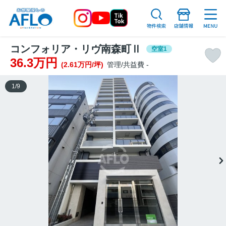
コンフォリア・リヴ南森町Ⅱ
空室1
36.3万円
(2.61万円/坪)
管理/共益費 -
1
/
9