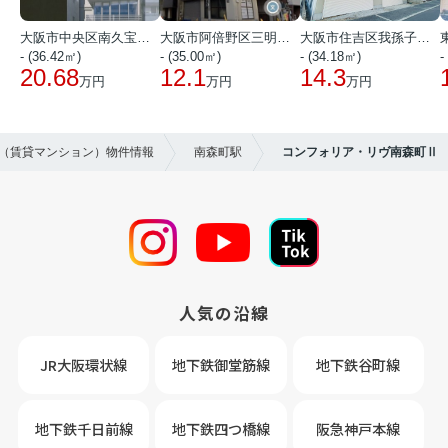
大阪市中央区南久宝寺町１丁目
大阪市阿倍野区三明町１丁目
大阪市住吉区我孫子西２丁目
- (36.42㎡)
- (35.00㎡)
- (34.18㎡)
-
20.68
12.1
14.3
万円
万円
万円
貸（賃貸マンション）物件情報
南森町駅
コンフォリア・リヴ南森町Ⅱ
人気の沿線
JR大阪環状線
地下鉄御堂筋線
地下鉄谷町線
地下鉄千日前線
地下鉄四つ橋線
阪急神戸本線