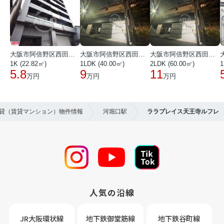
大阪市阿倍野区西田辺町１丁目
大阪市阿倍野区西田辺町１丁目
大阪市阿倍野区西田辺町１丁目
1K (22.82㎡)
1LDK (40.00㎡)
2LDK (60.00㎡)
1
5.8
9
11
万円
万円
万円
賃貸（賃貸マンション）物件情報
河堀口駅
ララプレイス天王寺ルフレ
人気の沿線
JR大阪環状線
地下鉄御堂筋線
地下鉄谷町線