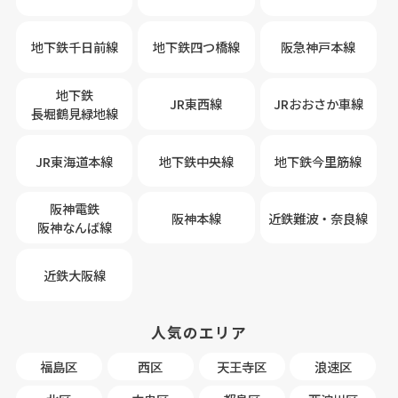
地下鉄千日前線
地下鉄四つ橋線
阪急神戸本線
地下鉄
JR東西線
JRおおさか車線
長堀鶴見緑地線
JR東海道本線
地下鉄中央線
地下鉄今里筋線
阪神電鉄
阪神本線
近鉄難波・奈良線
阪神なんば線
近鉄大阪線
人気のエリア
福島区
西区
天王寺区
浪速区