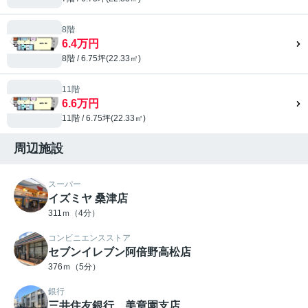
8階
6.4万円
8階 / 6.75坪(22.33㎡)
11階
6.6万円
11階 / 6.75坪(22.33㎡)
周辺施設
スーパー
イズミヤ 桑津店
311ｍ（4分）
コンビニエンスストア
セブンイレブン阿倍野高松店
376ｍ（5分）
銀行
三井住友銀行 美章園支店