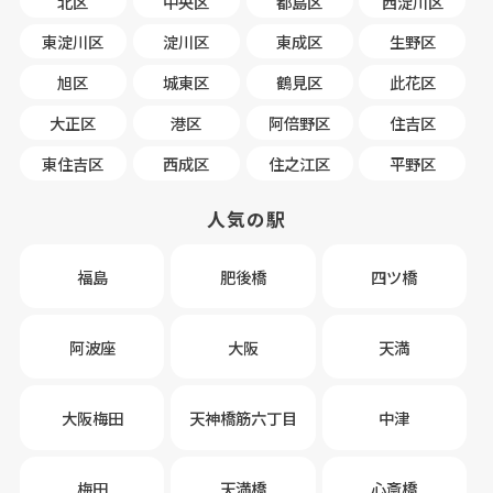
北区
中央区
都島区
西淀川区
東淀川区
淀川区
東成区
生野区
旭区
城東区
鶴見区
此花区
大正区
港区
阿倍野区
住吉区
東住吉区
西成区
住之江区
平野区
人気の駅
福島
肥後橋
四ツ橋
阿波座
大阪
天満
大阪梅田
天神橋筋六丁目
中津
梅田
天満橋
心斎橋