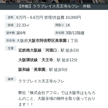
【外観】ララプレイス天王寺ルフレ 外観
6万円～6.6万円 管理/共益費 10,000円
賃料
22.33㎡
1K
面積
間取り
築6年
3階/12階建
築年数
所在階
大阪府
大阪市阿倍野区
美章園
１丁目
所在地
交通
近鉄南大阪線
「
河堀口
」駅 徒歩2分
大阪環状線
「
天王寺
」駅 徒歩12分
阪和線
「
美章園
」駅 徒歩5分
備考
ララプレイス天王寺ルフレ
弊社『株式会社アフロ』では大阪市はもちろ
んのこと、大阪全域の物件を取り扱っており
ます！！