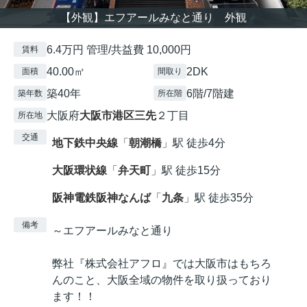
【外観】エフアールみなと通り 外観
6.4万円 管理/共益費 10,000円
賃料
40.00㎡
2DK
面積
間取り
築40年
6階/7階建
築年数
所在階
大阪府
大阪市港区
三先
２丁目
所在地
交通
地下鉄中央線
「
朝潮橋
」駅 徒歩4分
大阪環状線
「
弁天町
」駅 徒歩15分
阪神電鉄阪神なんば
「
九条
」駅 徒歩35分
備考
～エフアールみなと通り
弊社『株式会社アフロ』では大阪市はもちろ
んのこと、大阪全域の物件を取り扱っており
ます！！