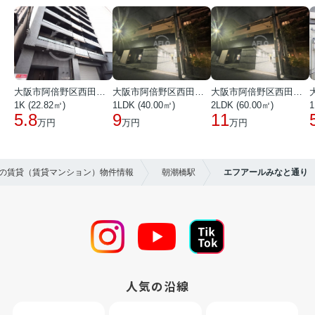
大阪市阿倍野区西田辺町１丁目
大阪市阿倍野区西田辺町１丁目
大阪市阿倍野区西田辺町１丁目
1K (22.82㎡)
1LDK (40.00㎡)
2LDK (60.00㎡)
1
5.8
9
11
万円
万円
万円
区の賃貸（賃貸マンション）物件情報
朝潮橋駅
エフアールみなと通り
人気の沿線