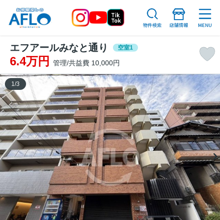
エフアールみなと通り
空室1
6.4万円
管理/共益費 10,000円
1
/
3