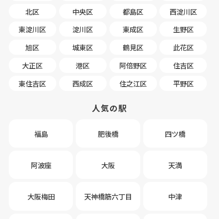
北区
中央区
都島区
西淀川区
東淀川区
淀川区
東成区
生野区
旭区
城東区
鶴見区
此花区
大正区
港区
阿倍野区
住吉区
東住吉区
西成区
住之江区
平野区
人気の駅
福島
肥後橋
四ツ橋
阿波座
大阪
天満
大阪梅田
天神橋筋六丁目
中津