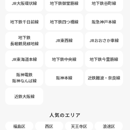
JR大阪環状線
地下鉄御堂筋線
地下鉄谷町線
地下鉄千日前線
地下鉄四つ橋線
阪急神戸本線
地下鉄
JR東西線
JRおおさか車線
長堀鶴見緑地線
JR東海道本線
地下鉄中央線
地下鉄今里筋線
阪神電鉄
阪神本線
近鉄難波・奈良線
阪神なんば線
近鉄大阪線
人気のエリア
福島区
西区
天王寺区
浪速区