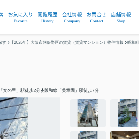
索
お気に入り
閲覧履歴
会社情報
お問合せ
店舗情報
Favorite
History
Company
Contact
Shop
探す
【2026年】大阪市阿倍野区の賃貸（賃貸マンション）物件情報
昭和
「文の里」駅徒歩2分
阪和線「美章園」駅徒歩7分