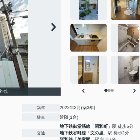
外観
2023年3月(築3年)
築年
近隣(1台)
駐車
地下鉄御堂筋線
「
昭和町
」駅 徒歩5分
地下鉄谷町線
「
文の里
」駅 徒歩2分
交通
阪和線
「
美章園
」駅 徒歩7分