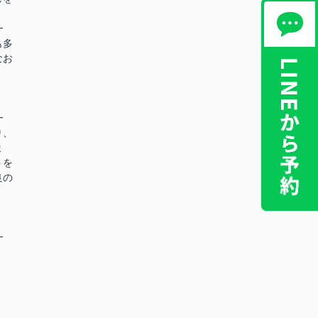
━
も多
なお
━
り、
ま
トを
良の
━