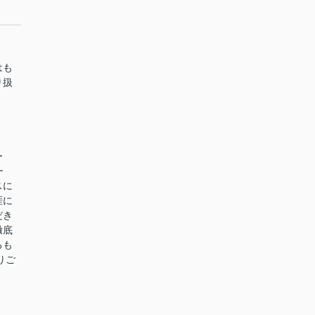
はも
り扱
ー
━
スに
涯に
だき
徹底
るも
りご