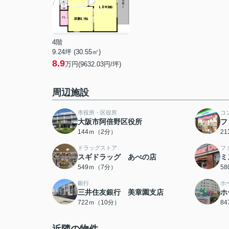
4階
9.24坪 (30.55㎡)
8.9
万円(9632.03円/坪)
周辺施設
市役所・区役所
コ
大阪市阿倍野区役所
フ
144ｍ（2分）
2
ドラッグストア
フ
スギドラッグ あべの店
ミ
549ｍ（7分）
5
銀行
ホ
三井住友銀行 美章園支店
ホ
722ｍ（10分）
8