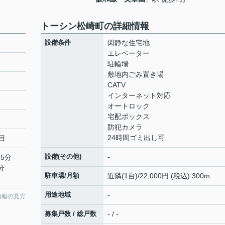
トーシン松崎町の詳細情報
設備条件
閑静な住宅地
エレベーター
駐輪場
敷地内ごみ置き場
CATV
インターネット対応
オートロック
宅配ボックス
防犯カメラ
24時間ゴミ出し可
目
設備(その他)
-
5分
分
駐車場/月額
近隣(1台)/22,000円 (税込) 300m
用途地域
-
情報の見方
募集戸数 / 総戸数
- / -