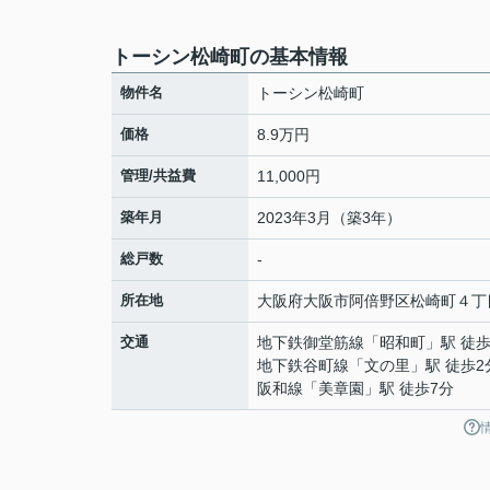
トーシン松崎町の基本情報
物件名
トーシン松崎町
価格
8.9万円
管理/共益費
11,000円
築年月
2023年3月（築3年）
総戸数
-
所在地
大阪府
大阪市阿倍野区
松崎町
４丁
交通
地下鉄御堂筋線
「
昭和町
」駅 徒歩
地下鉄谷町線
「
文の里
」駅 徒歩2
阪和線
「
美章園
」駅 徒歩7分