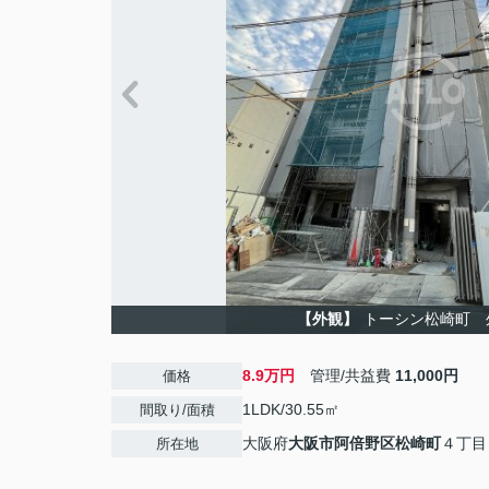
【外観】
トーシン松崎町 
8.9万円
管理/共益費
11,000円
価格
1LDK/30.55㎡
間取り/面積
大阪府
大阪市阿倍野区
松崎町
４丁目
所在地