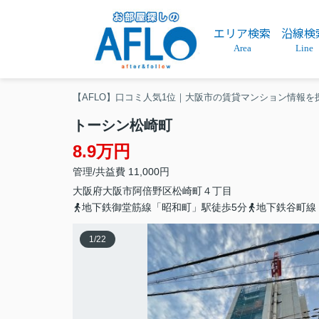
エリア検索
沿線検
Area
Line
【AFLO】口コミ人気1位｜大阪市の賃貸マンション情報を
トーシン松崎町
8.9万円
管理/共益費 11,000円
大阪府
大阪市阿倍野区
松崎町
４丁目
地下鉄御堂筋線「昭和町」駅徒歩5分
地下鉄谷町線
1
/
22