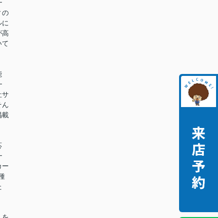
━
ィの
ルに
が高
いて
能
━
社サ
そん
掲載
。
応
━
カー
種
た
。
しを