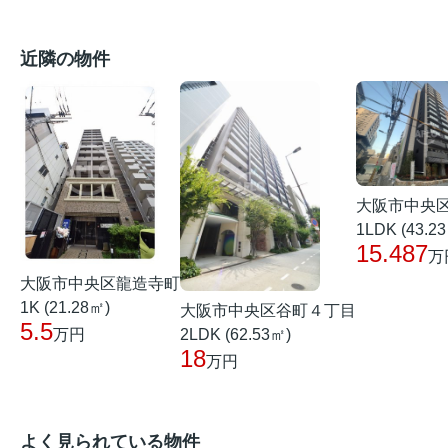
近隣の物件
大阪市中央
1LDK (43.2
15.487
万
大阪市中央区龍造寺町
1K (21.28㎡)
大阪市中央区谷町４丁目
5.5
2LDK (62.53㎡)
万円
18
万円
よく見られている物件