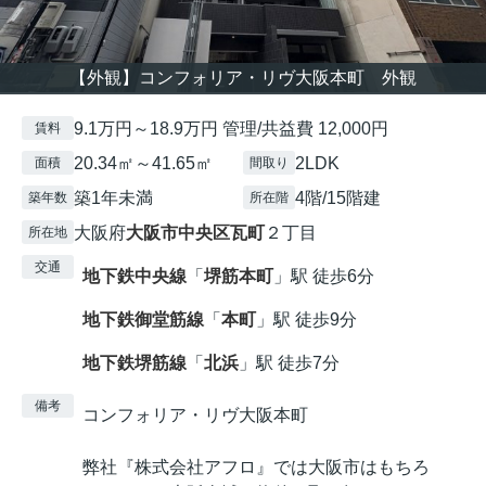
【外観】コンフォリア・リヴ大阪本町 外観
9.1万円～18.9万円 管理/共益費 12,000円
賃料
20.34㎡～41.65㎡
2LDK
面積
間取り
築1年未満
4階/15階建
築年数
所在階
大阪府
大阪市中央区
瓦町
２丁目
所在地
交通
地下鉄中央線
「
堺筋本町
」駅 徒歩6分
地下鉄御堂筋線
「
本町
」駅 徒歩9分
地下鉄堺筋線
「
北浜
」駅 徒歩7分
備考
コンフォリア・リヴ大阪本町
弊社『株式会社アフロ』では大阪市はもちろ