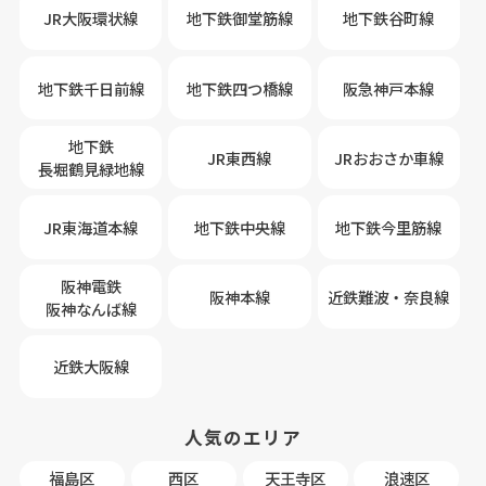
JR大阪環状線
地下鉄御堂筋線
地下鉄谷町線
地下鉄千日前線
地下鉄四つ橋線
阪急神戸本線
地下鉄
JR東西線
JRおおさか車線
長堀鶴見緑地線
JR東海道本線
地下鉄中央線
地下鉄今里筋線
阪神電鉄
阪神本線
近鉄難波・奈良線
阪神なんば線
近鉄大阪線
人気のエリア
福島区
西区
天王寺区
浪速区