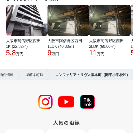
大阪市阿倍野区西田辺町１丁目
大阪市阿倍野区西田辺町１丁目
大阪市阿倍野区西田辺町１丁目
1K (22.82㎡)
1LDK (40.00㎡)
2LDK (60.00㎡)
1
5.8
9
11
万円
万円
万円
）物件情報
堺筋本町駅
コンフォリア・リヴ大阪本町（開平小学校区）
人気の沿線