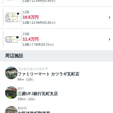
12階 / 12.59坪(41.65㎡)
12階
18.9万円
12階 / 12.59坪(41.65㎡)
13階
11.4万円
13階 / 7.78坪(25.72㎡)
周辺施設
コンビニエンスストア
ファミリーマート カツラギ瓦町店
64ｍ（1分）
銀行
三菱UFJ銀行瓦町支店
150ｍ（2分）
郵便局