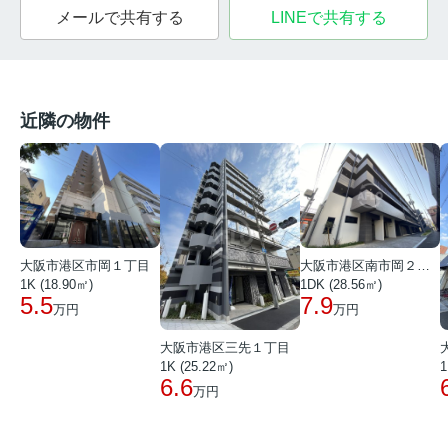
メールで共有する
LINEで共有する
近隣の物件
大阪市港区市岡１丁目
大阪市港区南市岡２丁目
1K (18.90㎡)
1DK (28.56㎡)
5.5
7.9
万円
万円
大阪市港区三先１丁目
1K (25.22㎡)
1
6.6
万円