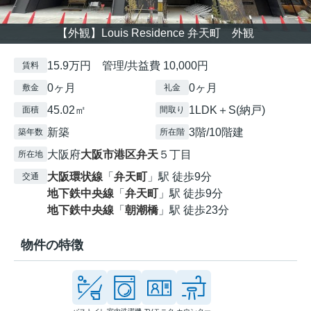
【外観】Louis Residence 弁天町 外観
15.9万円 管理/共益費 10,000円
賃料
0ヶ月
0ヶ月
敷金
礼金
45.02㎡
1LDK＋S(納戸)
面積
間取り
新築
3階/10階建
築年数
所在階
大阪府
大阪市港区
弁天
５丁目
所在地
大阪環状線
「
弁天町
」駅 徒歩9分
交通
地下鉄中央線
「
弁天町
」駅 徒歩9分
地下鉄中央線
「
朝潮橋
」駅 徒歩23分
物件の特徴