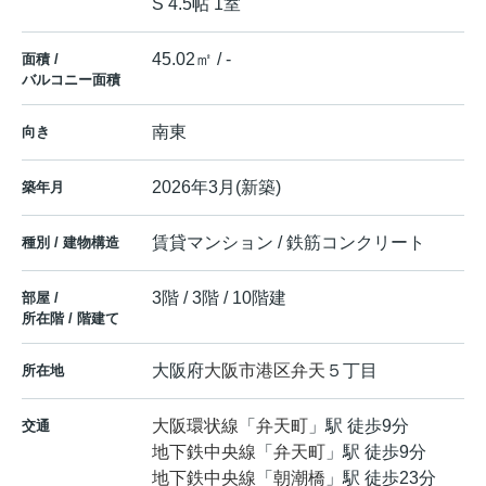
S 4.5帖 1室
45.02㎡ / -
面積 /
バルコニー面積
南東
向き
2026年3月(新築)
築年月
賃貸マンション / 鉄筋コンクリート
種別 / 建物構造
3階 / 3階 / 10階建
部屋 /
所在階 / 階建て
大阪府
大阪市港区
弁天
５丁目
所在地
大阪環状線
「
弁天町
」駅 徒歩9分
交通
地下鉄中央線
「
弁天町
」駅 徒歩9分
地下鉄中央線
「
朝潮橋
」駅 徒歩23分