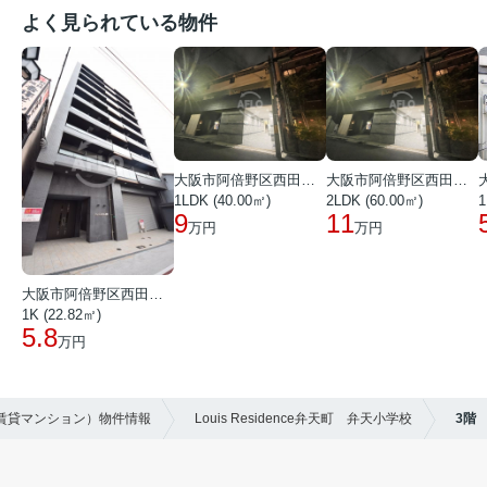
よく見られている物件
大阪市阿倍野区西田辺町１丁目
大阪市阿倍野区西田辺町１丁目
1LDK (40.00㎡)
2LDK (60.00㎡)
1
9
11
万円
万円
大阪市阿倍野区西田辺町１丁目
1K (22.82㎡)
5.8
万円
（賃貸マンション）物件情報
Louis Residence弁天町 弁天小学校
3階