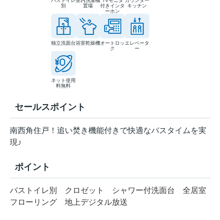
バストイレ
室内洗濯機
TVモニタ
カウンター
別
置場
付きインタ
キッチン
ーホン
独立洗面台
浴室乾燥機
オートロッ
エレベータ
ク
ー
ネット使用
料無料
セールスポイント
南西角住戸！追い焚き機能付きで快適なバスタイムを実
現♪
ポイント
バストイレ別
クロゼット
シャワー付洗面台
全居室
フローリング
地上デジタル放送