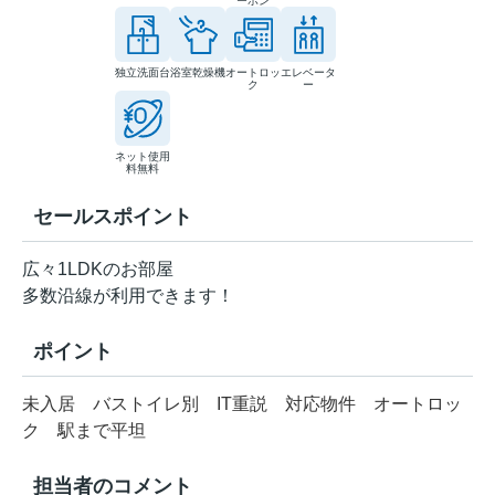
ーホン
独立洗面台
浴室乾燥機
オートロッ
エレベータ
ク
ー
ネット使用
料無料
セールスポイント
広々1LDKのお部屋
多数沿線が利用できます！
ポイント
未入居
バストイレ別
IT重説
対応物件
オートロッ
ク
駅まで平坦
担当者のコメント