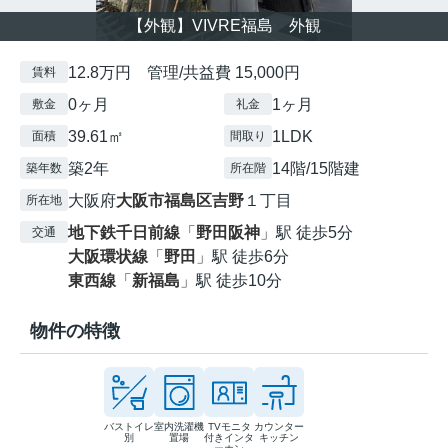
【外観】VIVRE福島 外観
12.8万円 管理/共益費 15,000円
賃料
0ヶ月
1ヶ月
敷金
礼金
39.61㎡
1LDK
面積
間取り
築2年
14階/15階建
築年数
所在階
大阪府
大阪市福島区
吉野
１丁目
所在地
地下鉄千日前線
「
野田阪神
」駅 徒歩5分
交通
大阪環状線
「
野田
」駅 徒歩6分
東西線
「
新福島
」駅 徒歩10分
物件の特徴
バストイレ
室内洗濯機
TVモニタ
カウンター
別
置場
付きインタ
キッチン