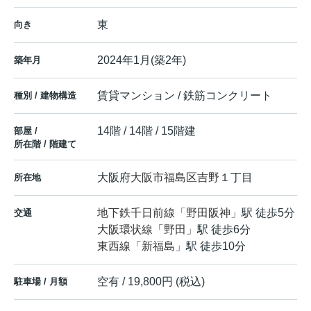
東
向き
2024年1月(築2年)
築年月
賃貸マンション / 鉄筋コンクリート
種別 / 建物構造
14階 / 14階 / 15階建
部屋 /
所在階 / 階建て
大阪府
大阪市福島区
吉野
１丁目
所在地
地下鉄千日前線
「
野田阪神
」駅 徒歩5分
交通
大阪環状線
「
野田
」駅 徒歩6分
東西線
「
新福島
」駅 徒歩10分
空有 / 19,800円 (税込)
駐車場 / 月額