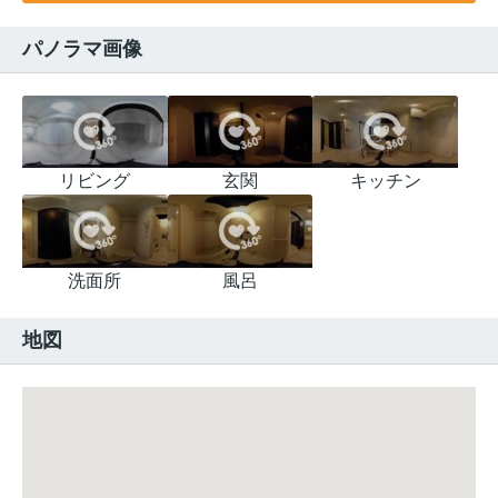
パノラマ画像
リビング
玄関
キッチン
洗面所
風呂
地図