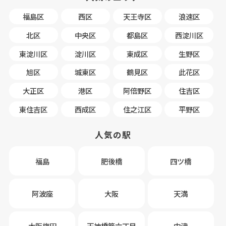
福島区
西区
天王寺区
浪速区
北区
中央区
都島区
西淀川区
東淀川区
淀川区
東成区
生野区
旭区
城東区
鶴見区
此花区
大正区
港区
阿倍野区
住吉区
東住吉区
西成区
住之江区
平野区
人気の駅
福島
肥後橋
四ツ橋
阿波座
大阪
天満
大阪梅田
天神橋筋六丁目
中津