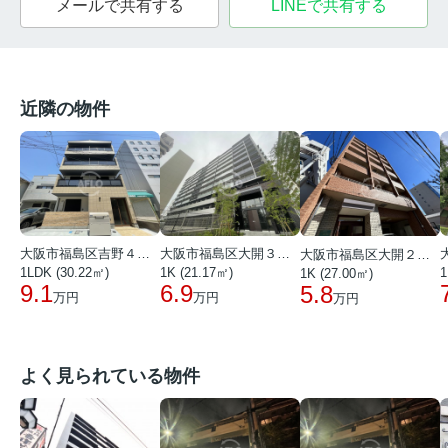
メールで共有する
LINEで共有する
近隣の物件
大阪市福島区吉野４丁目
大阪市福島区大開３丁目
大阪市福島区大開２丁目
1LDK (30.22㎡)
1K (21.17㎡)
1
1K (27.00㎡)
9.1
6.9
5.8
万円
万円
万円
よく見られている物件