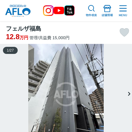
フェルザ福島
12.8
万円
管理/共益費 15,000円
1
/
27