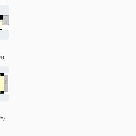
坪)
坪)