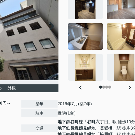
ン 外観
00円～
2019年7月(築7年)
築年
近隣(1台)
駐車
地下鉄谷町線
「
谷町六丁目
」駅 徒歩10
地下鉄長堀鶴見緑地
「
長堀橋
」駅 徒歩3
交通
地下鉄長堀鶴見緑地
「
松屋町
」駅 徒歩6