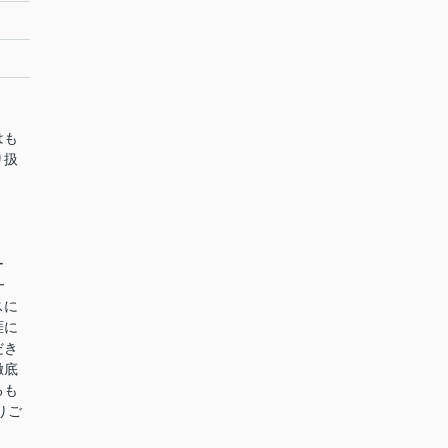
はも
り扱
ー
━
スに
涯に
だき
徹底
るも
りご