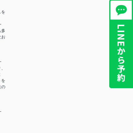
しを
━
も多
なお
━
り、
ま
トを
良の
━