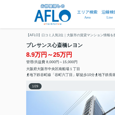
エリア検索
沿線検
Area
Line
【AFLO】口コミ人気1位｜大阪市の賃貸マンション情報を
プレサンス心斎橋レヨン
8.9万円～25万円
管理/共益費 8,000円～15,000円
大阪府
大阪市中央区
南船場
１丁目
地下鉄谷町線「谷町六丁目」駅徒歩10分
地下鉄長
1
/
29