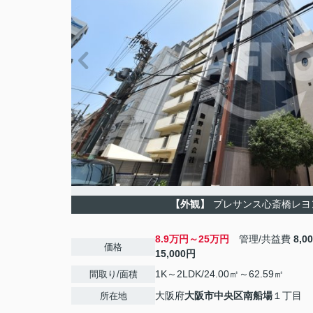
【外観】
プレサンス心斎橋レヨ
8.9万円～25万円
管理/共益費
8,0
価格
15,000円
1K～2LDK/24.00㎡～62.59㎡
間取り/面積
大阪府
大阪市中央区
南船場
１丁目
所在地