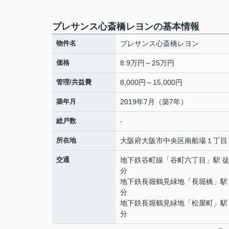
プレサンス心斎橋レヨンの基本情報
物件名
プレサンス心斎橋レヨン
価格
8.9万円～25万円
管理/共益費
8,000円～15,000円
築年月
2019年7月（築7年）
総戸数
-
所在地
大阪府
大阪市中央区
南船場
１丁目
交通
地下鉄谷町線
「
谷町六丁目
」駅 徒
分
地下鉄長堀鶴見緑地
「
長堀橋
」駅
分
地下鉄長堀鶴見緑地
「
松屋町
」駅
分