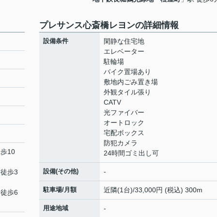
プレサンス心斎橋レヨンの詳細情報
設備条件
閑静な住宅地
エレベーター
駐輪場
バイク置場あり
敷地内ごみ置き場
外観タイル張り
CATV
光ファイバー
オートロック
宅配ボックス
防犯カメラ
歩10
24時間ゴミ出し可
設備(その他)
-
 徒歩3
駐車場/月額
近隣(1台)/33,000円 (税込) 300m
 徒歩6
用途地域
-