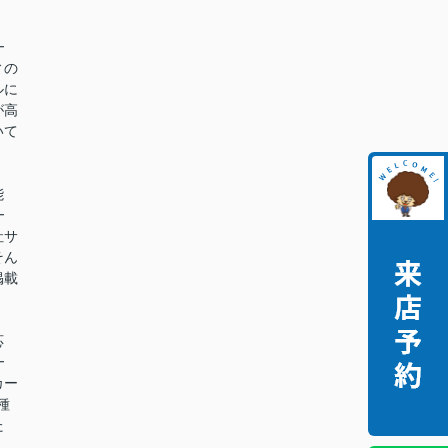
━
ィの
ルに
が高
いて
能
━
社サ
そん
掲載
。
応
━
カー
種
た
。