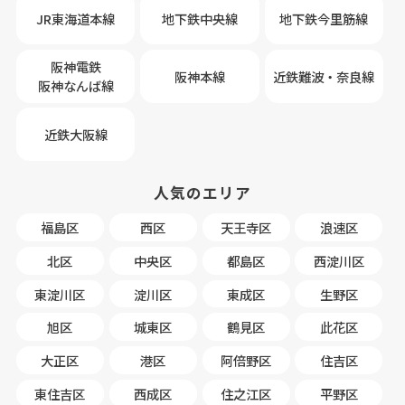
JR東海道本線
地下鉄中央線
地下鉄今里筋線
阪神電鉄
阪神本線
近鉄難波・奈良線
阪神なんば線
近鉄大阪線
人気のエリア
福島区
西区
天王寺区
浪速区
北区
中央区
都島区
西淀川区
東淀川区
淀川区
東成区
生野区
旭区
城東区
鶴見区
此花区
大正区
港区
阿倍野区
住吉区
東住吉区
西成区
住之江区
平野区