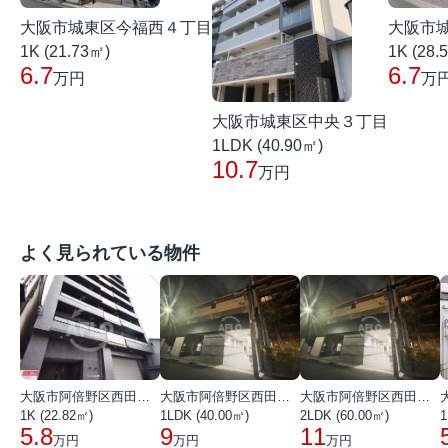
大阪市城東区今福西４丁目
大阪市
1K (21.73㎡)
1K (28.
6.7
6.7
万円
万
大阪市城東区中央３丁目
1LDK (40.90㎡)
10.7
万円
よく見られている物件
大阪市阿倍野区西田辺町１丁目
大阪市阿倍野区西田辺町１丁目
大阪市阿倍野区西田辺町１丁目
1K (22.82㎡)
1LDK (40.00㎡)
2LDK (60.00㎡)
1
5.8
9
11
万円
万円
万円