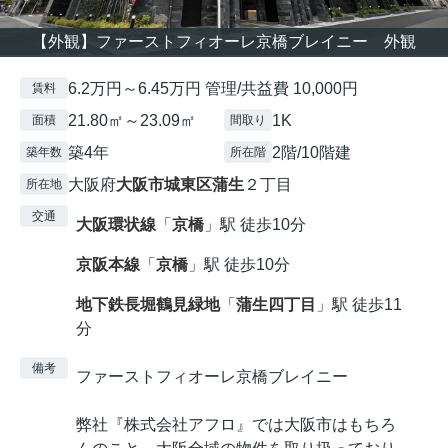
【外観】ファーストフィオーレ京橋ブレイニー 外観
6.2万円～6.45万円 管理/共益費 10,000円
賃料
21.80㎡～23.09㎡
1K
面積
間取り
築4年
2階/10階建
築年数
所在階
大阪府
大阪市城東区
蒲生
２丁目
所在地
交通
大阪環状線
「
京橋
」駅 徒歩10分
京阪本線
「
京橋
」駅 徒歩10分
地下鉄長堀鶴見緑地
「
蒲生四丁目
」駅 徒歩11
分
備考
ファーストフィオーレ京橋ブレイニー
弊社『株式会社アフロ』では大阪市はもちろ