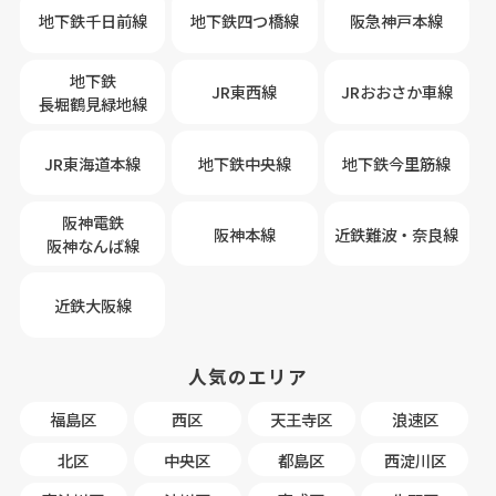
地下鉄千日前線
地下鉄四つ橋線
阪急神戸本線
地下鉄
JR東西線
JRおおさか車線
長堀鶴見緑地線
JR東海道本線
地下鉄中央線
地下鉄今里筋線
阪神電鉄
阪神本線
近鉄難波・奈良線
阪神なんば線
近鉄大阪線
人気のエリア
福島区
西区
天王寺区
浪速区
北区
中央区
都島区
西淀川区