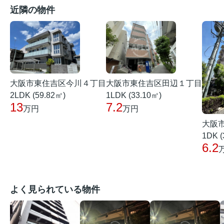
近隣の物件
大阪市東住吉区田辺１丁目
大阪市東住吉区今川４丁目
1LDK (33.10㎡)
2LDK (59.82㎡)
7.2
13
万円
万円
大阪
1DK (
6.2
よく見られている物件