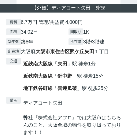
【外観】ディアコート矢田 外観
6.7万円 管理/共益費 4,000円
賃料
34.02㎡
1K
面積
間取り
築8年
3階/3階建
築年数
所在階
大阪府
大阪市東住吉区
照ケ丘矢田
１丁目
所在地
交通
近鉄南大阪線
「
矢田
」駅 徒歩1分
近鉄南大阪線
「
針中野
」駅 徒歩15分
地下鉄谷町線
「
喜連瓜破
」駅 徒歩25分
備考
ディアコート矢田
弊社『株式会社アフロ』では大阪市はもちろ
んのこと、大阪全域の物件を取り扱っており
ます！！