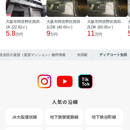
大阪市阿倍野区西田辺町１丁目
大阪市阿倍野区西田辺町１丁目
大阪市阿倍野区西田辺町１丁目
1K (22.82㎡)
1LDK (40.00㎡)
2LDK (60.00㎡)
1
5.8
9
11
万円
万円
万円
東住吉区の賃貸（賃貸マンション）物件情報
矢田駅
ディアコート矢田
人気の沿線
JR大阪環状線
地下鉄御堂筋線
地下鉄谷町線