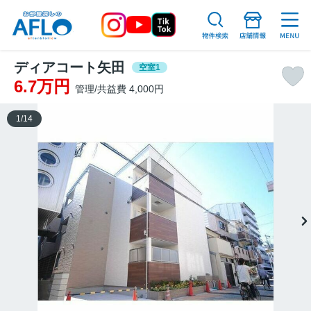
ディアコート矢田
空室1
6.7万円
管理/共益費 4,000円
1
/
14