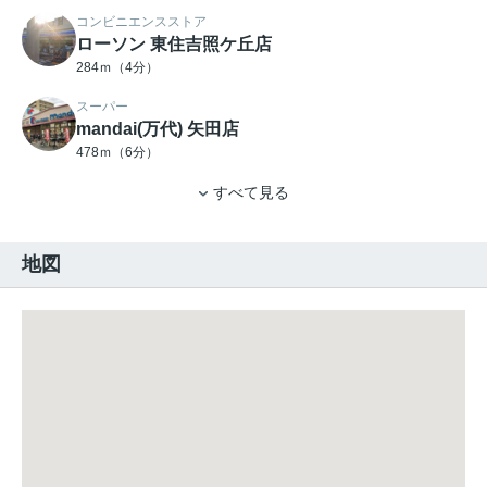
コンビニエンスストア
ローソン 東住吉照ケ丘店
284ｍ（4分）
スーパー
mandai(万代) 矢田店
478ｍ（6分）
すべて見る
地図