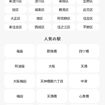
東淀川区
淀川区
東成区
生野区
旭区
城東区
鶴見区
此花区
大正区
港区
阿倍野区
住吉区
東住吉区
西成区
住之江区
平野区
人気の駅
福島
肥後橋
四ツ橋
阿波座
大阪
天満
大阪梅田
天神橋筋六丁目
中津
梅田
天満橋
心斎橋