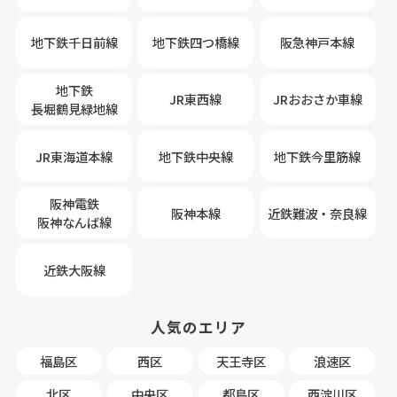
地下鉄千日前線
地下鉄四つ橋線
阪急神戸本線
地下鉄
JR東西線
JRおおさか車線
長堀鶴見緑地線
JR東海道本線
地下鉄中央線
地下鉄今里筋線
阪神電鉄
阪神本線
近鉄難波・奈良線
阪神なんば線
近鉄大阪線
人気のエリア
福島区
西区
天王寺区
浪速区
北区
中央区
都島区
西淀川区