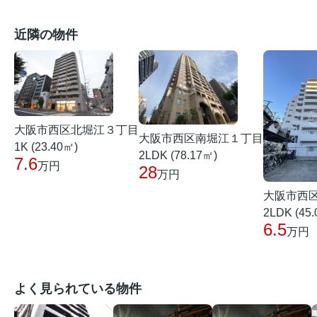
近隣の物件
大阪市西区北堀江３丁目
大阪市西区南堀江１丁目
1K (23.40㎡)
2LDK (78.17㎡)
7.6
万円
28
万円
大阪市西
2LDK (45
6.5
万円
よく見られている物件