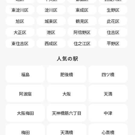
東淀川区
淀川区
東成区
生野区
旭区
城東区
鶴見区
此花区
大正区
港区
阿倍野区
住吉区
東住吉区
西成区
住之江区
平野区
人気の駅
福島
肥後橋
四ツ橋
阿波座
大阪
天満
大阪梅田
天神橋筋六丁目
中津
梅田
天満橋
心斎橋