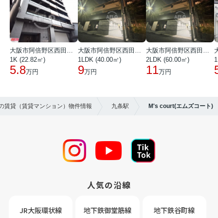
大阪市阿倍野区西田辺町１丁目
大阪市阿倍野区西田辺町１丁目
大阪市阿倍野区西田辺町１丁目
1K (22.82㎡)
1LDK (40.00㎡)
2LDK (60.00㎡)
1
5.8
9
11
万円
万円
万円
区の賃貸（賃貸マンション）物件情報
九条駅
M's court(エムズコート)
人気の沿線
JR大阪環状線
地下鉄御堂筋線
地下鉄谷町線