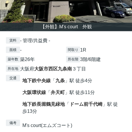
【外観】M's court 外観
- 管理/共益費 -
賃料
-
1R
面積
間取り
築26年
3階/6階建
築年数
所在階
大阪府
大阪市西区
九条南
３丁目
所在地
交通
地下鉄中央線
「
九条
」駅 徒歩4分
大阪環状線
「
弁天町
」駅 徒歩11分
地下鉄長堀鶴見緑地
「
ドーム前千代崎
」駅 徒
歩13分
備考
M's court(エムズコート)