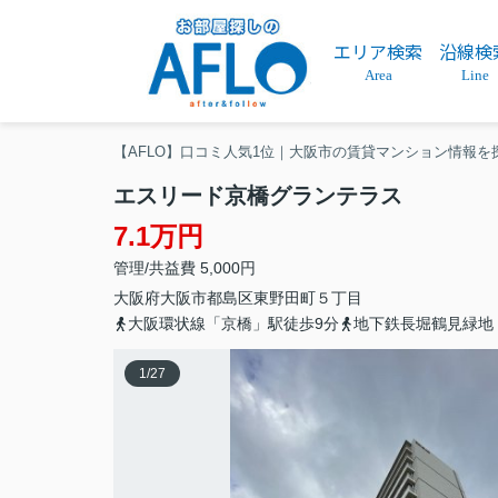
エリア検索
沿線検
Area
Line
【AFLO】口コミ人気1位｜大阪市の賃貸マンション情報を
エスリード京橋グランテラス
7.1万円
管理/共益費 5,000円
大阪府
大阪市都島区
東野田町
５丁目
大阪環状線「京橋」駅徒歩9分
地下鉄長堀鶴見緑地
1
/
27