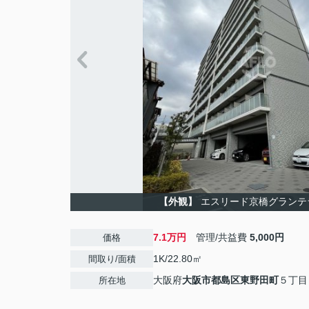
【外観】
エスリード京橋グランテ
7.1万円
管理/共益費
5,000円
価格
1K/22.80㎡
間取り/面積
大阪府
大阪市都島区
東野田町
５丁目
所在地