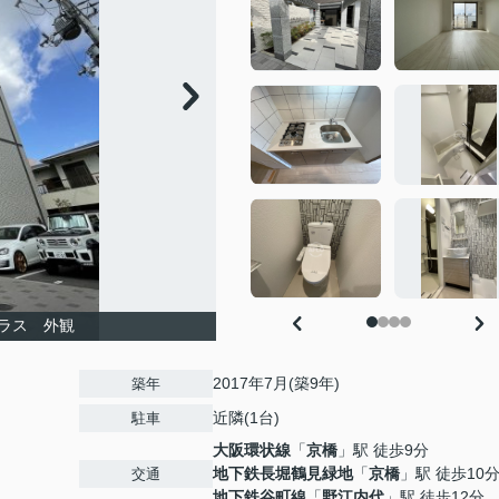
ラス 外観
2017年7月(築9年)
築年
近隣(1台)
駐車
大阪環状線
「
京橋
」駅 徒歩9分
地下鉄長堀鶴見緑地
「
京橋
」駅 徒歩10
交通
地下鉄谷町線
「
野江内代
」駅 徒歩12分