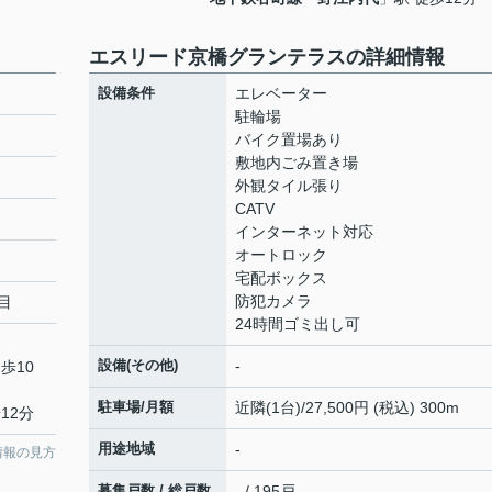
エスリード京橋グランテラスの詳細情報
設備条件
エレベーター
駐輪場
バイク置場あり
敷地内ごみ置き場
外観タイル張り
CATV
インターネット対応
オートロック
宅配ボックス
防犯カメラ
目
24時間ゴミ出し可
設備(その他)
-
歩10
駐車場/月額
近隣(1台)/27,500円 (税込) 300m
12分
用途地域
-
情報の見方
募集戸数 / 総戸数
- / 195戸