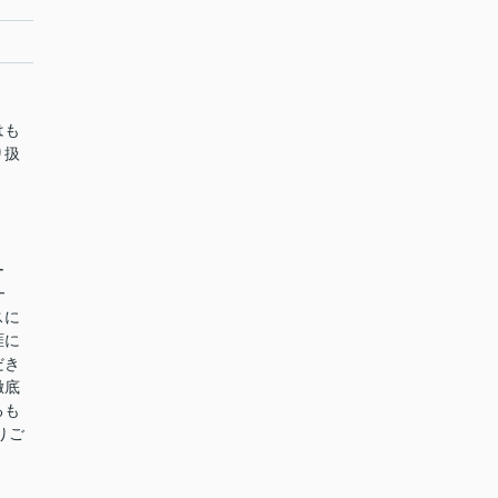
はも
り扱
ー
━
スに
涯に
だき
徹底
るも
りご