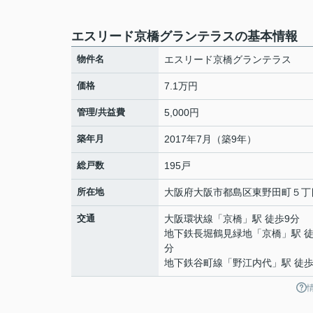
エスリード京橋グランテラスの基本情報
物件名
エスリード京橋グランテラス
価格
7.1万円
管理/共益費
5,000円
築年月
2017年7月（築9年）
総戸数
195戸
所在地
大阪府
大阪市都島区
東野田町
５丁
交通
大阪環状線
「
京橋
」駅 徒歩9分
地下鉄長堀鶴見緑地
「
京橋
」駅 徒
分
地下鉄谷町線
「
野江内代
」駅 徒歩