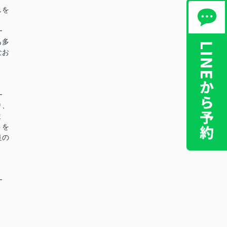
しを
━
も多
なお
━
り、
ま
トを
良の
━