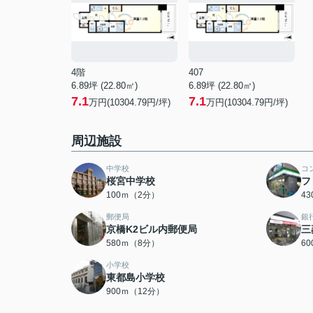
4階
407
6.89坪 (22.80㎡)
6.89坪 (22.80㎡)
7.1
7.1
万円(10304.79円/坪)
万円(10304.79円/坪)
周辺施設
中学校
コ
桜宮中学校
フ
100ｍ（2分）
4
郵便局
銀
京橋K2ビル内郵便局
三
580ｍ（8分）
6
小学校
東都島小学校
900ｍ（12分）