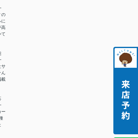
━
ィの
ルに
が高
いて
能
━
社サ
そん
掲載
。
応
━
カー
種
た
。