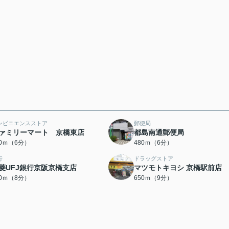
ンビニエンスストア
郵便局
ァミリーマート 京橋東店
都島南通郵便局
30ｍ（6分）
480ｍ（6分）
行
ドラッグストア
菱UFJ銀行京阪京橋支店
マツモトキヨシ 京橋駅前店
00ｍ（8分）
650ｍ（9分）