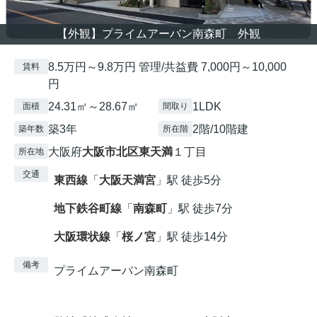
【外観】プライムアーバン南森町 外観
8.5万円～9.8万円 管理/共益費 7,000円～10,000
賃料
円
24.31㎡～28.67㎡
1LDK
面積
間取り
築3年
2階/10階建
築年数
所在階
大阪府
大阪市北区
東天満
１丁目
所在地
交通
東西線
「
大阪天満宮
」駅 徒歩5分
地下鉄谷町線
「
南森町
」駅 徒歩7分
大阪環状線
「
桜ノ宮
」駅 徒歩14分
備考
プライムアーバン南森町