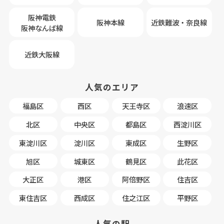
阪神電鉄
阪神本線
近鉄難波・奈良線
阪神なんば線
近鉄大阪線
人気のエリア
福島区
西区
天王寺区
浪速区
北区
中央区
都島区
西淀川区
東淀川区
淀川区
東成区
生野区
旭区
城東区
鶴見区
此花区
大正区
港区
阿倍野区
住吉区
東住吉区
西成区
住之江区
平野区
人気の駅