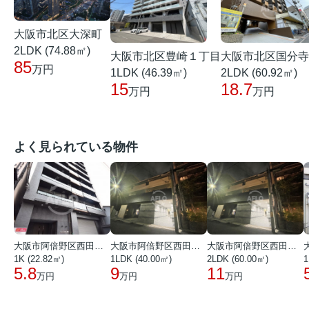
大阪市北区大深町
2LDK (74.88㎡)
大阪市北区豊崎１丁目
大阪市北区国分寺
85
万円
1LDK (46.39㎡)
2LDK (60.92㎡)
15
18.7
万円
万円
よく見られている物件
大阪市阿倍野区西田辺町１丁目
大阪市阿倍野区西田辺町１丁目
大阪市阿倍野区西田辺町１丁目
1K (22.82㎡)
1LDK (40.00㎡)
2LDK (60.00㎡)
1
5.8
9
11
万円
万円
万円