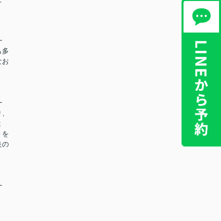
。
━
も多
なお
━
り、
ま
トを
良の
━