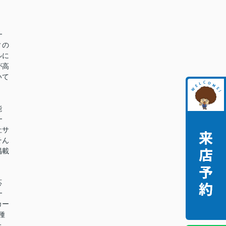
━
ィの
ルに
が高
いて
能
━
社サ
そん
掲載
。
応
━
カー
種
た