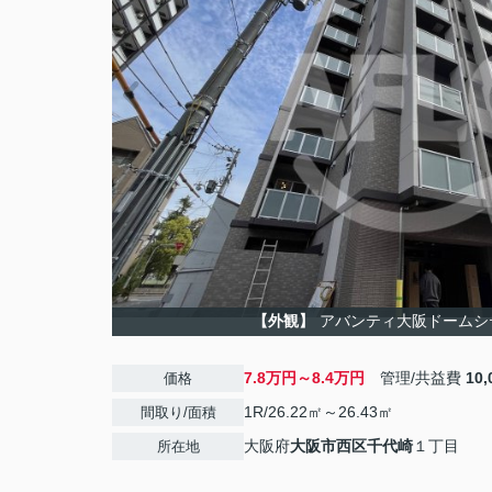
【外観】
アバンティ大阪ドームシ
7.8万円～8.4万円
管理/共益費
10
価格
1R/26.22㎡～26.43㎡
間取り/面積
大阪府
大阪市西区
千代崎
１丁目
所在地