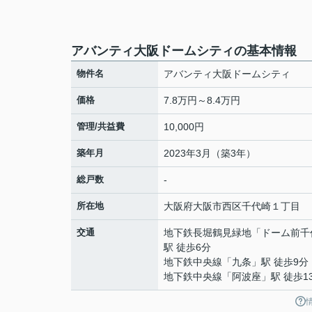
アバンティ大阪ドームシティの基本情報
物件名
アバンティ大阪ドームシティ
価格
7.8万円～8.4万円
管理/共益費
10,000円
築年月
2023年3月（築3年）
総戸数
-
所在地
大阪府
大阪市西区
千代崎
１丁目
交通
地下鉄長堀鶴見緑地
「
ドーム前千
駅 徒歩6分
地下鉄中央線
「
九条
」駅 徒歩9分
地下鉄中央線
「
阿波座
」駅 徒歩1