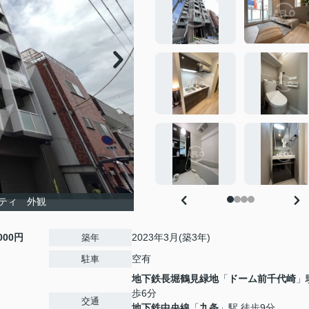
ティ 外観
,000円
2023年3月(築3年)
築年
空有
駐車
地下鉄長堀鶴見緑地
「
ドーム前千代崎
」
歩6分
交通
地下鉄中央線
「
九条
」駅 徒歩9分