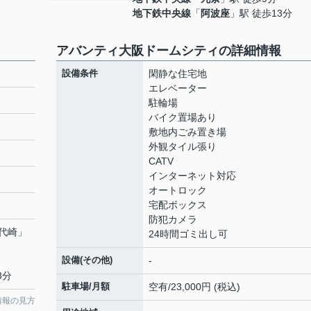
地下鉄中央線
「
阿波座
」駅 徒歩13分
アバンティ大阪ドームシティの詳細情報
設備条件
閑静な住宅地
エレベーター
駐輪場
バイク置場あり
敷地内ごみ置き場
外観タイル張り
CATV
インターネット対応
オートロック
宅配ボックス
防犯カメラ
代崎
」
24時間ゴミ出し可
設備(その他)
-
3分
駐車場/月額
空有/23,000円 (税込)
情報の見方