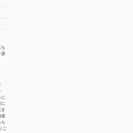
はも
り扱
ー
━
スに
涯に
だき
徹底
るも
りご