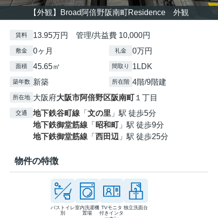
【外観】Broad阿倍野阪南町Residence 外観
13.95万円 管理/共益費 10,000円
賃料
0ヶ月
0万円
敷金
礼金
45.65㎡
1LDK
面積
間取り
新築
4階/9階建
築年数
所在階
大阪府
大阪市阿倍野区
阪南町
１丁目
所在地
地下鉄谷町線
「
文の里
」駅 徒歩5分
交通
地下鉄御堂筋線
「
昭和町
」駅 徒歩9分
地下鉄御堂筋線
「
西田辺
」駅 徒歩25分
物件の特徴
バストイレ
室内洗濯機
TVモニタ
独立洗面台
別
置場
付きインタ