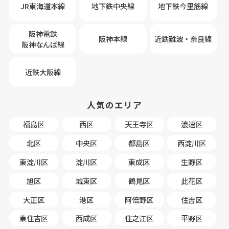
JR東海道本線
地下鉄中央線
地下鉄今里筋線
阪神電鉄
阪神本線
近鉄難波・奈良線
阪神なんば線
近鉄大阪線
人気のエリア
福島区
西区
天王寺区
浪速区
北区
中央区
都島区
西淀川区
東淀川区
淀川区
東成区
生野区
旭区
城東区
鶴見区
此花区
大正区
港区
阿倍野区
住吉区
東住吉区
西成区
住之江区
平野区