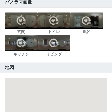
パノラマ画像
玄関
トイレ
風呂
キッチン
リビング
地図