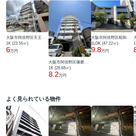
大阪市阿倍野区天王寺町南３丁目
大阪市阿倍野区昭和町３丁目
1K (23.55㎡)
1LDK (47.22㎡)
1
6
9.8
万円
万円
大阪市阿倍野区播磨町１丁目
1K (28.68㎡)
8.2
万円
よく見られている物件