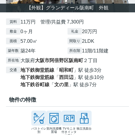
【外観】グランディール阪南町 外観
11万円 管理/共益費 7,300円
賃料
0ヶ月
20万円
敷金
礼金
57.00㎡
2LDK
面積
間取り
築24年
11階/11階建
築年数
所在階
大阪府
大阪市阿倍野区
阪南町
２丁目
所在地
地下鉄御堂筋線
「
昭和町
」駅 徒歩3分
交通
地下鉄御堂筋線
「
西田辺
」駅 徒歩10分
地下鉄谷町線
「
文の里
」駅 徒歩7分
物件の特徴
バストイレ
室内洗濯機
TVモニタ
独立洗面台
別
置場
付きインタ