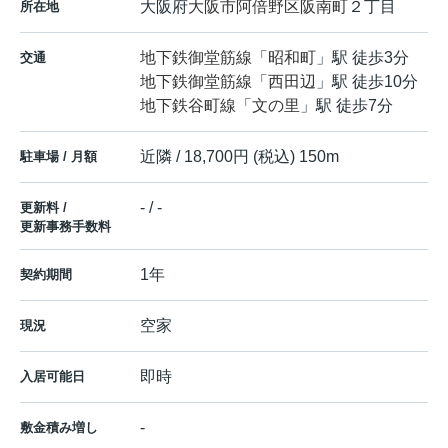
大阪府
大阪市阿倍野区
阪南町
２丁目
所在地
地下鉄御堂筋線
「
昭和町
」駅 徒歩3分
交通
地下鉄御堂筋線
「
西田辺
」駅 徒歩10分
地下鉄谷町線
「
文の里
」駅 徒歩7分
近隣 / 18,700円 (税込) 150m
駐車場 / 月額
- / -
更新料 /
更新事務手数料
1年
契約期間
空家
現況
即時
入居可能日
-
敷金積み増し