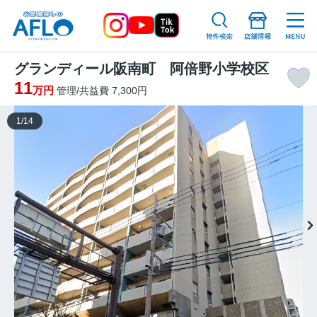
グランディール阪南町 阿倍野小学校区
11
万円
管理/共益費 7,300円
1
/
14