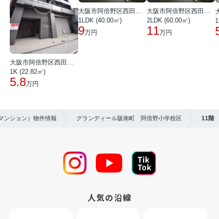
大阪市阿倍野区西田辺町１丁目
大阪市阿倍野区西田辺町１丁目
1LDK (40.00㎡)
2LDK (60.00㎡)
1
9
11
万円
万円
大阪市阿倍野区西田辺町１丁目
1K (22.82㎡)
5.8
万円
貸マンション）物件情報
グランディール阪南町 阿倍野小学校区
11階
人気の沿線