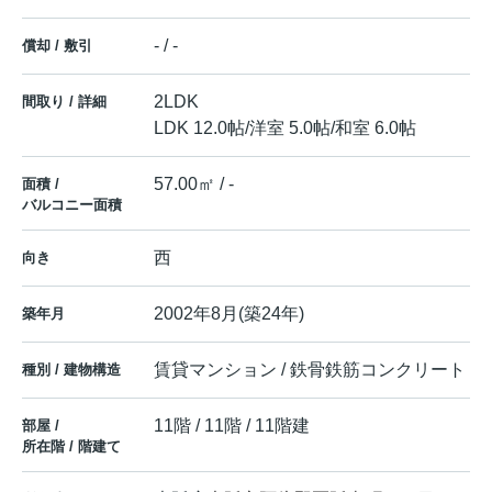
- / -
償却 / 敷引
2LDK
間取り / 詳細
LDK 12.0帖
/
洋室 5.0帖
/
和室 6.0帖
57.00㎡ / -
面積 /
バルコニー面積
西
向き
2002年8月(築24年)
築年月
賃貸マンション / 鉄骨鉄筋コンクリート
種別 / 建物構造
11階 / 11階 / 11階建
部屋 /
所在階 / 階建て