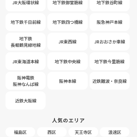
JR大阪環状線
地下鉄御堂筋線
地下鉄谷町線
地下鉄千日前線
地下鉄四つ橋線
阪急神戸本線
地下鉄
JR東西線
JRおおさか車線
長堀鶴見緑地線
JR東海道本線
地下鉄中央線
地下鉄今里筋線
阪神電鉄
阪神本線
近鉄難波・奈良線
阪神なんば線
近鉄大阪線
人気のエリア
福島区
西区
天王寺区
浪速区