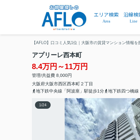
エリア検索
沿線検
Area
Line
【AFLO】口コミ人気1位｜大阪市の賃貸マンション情報を
アプリーレ西本町
8.4万円～11万円
管理/共益費 8,000円
大阪府
大阪市西区
西本町
２丁目
地下鉄中央線「阿波座」駅徒歩1分
地下鉄四つ橋線
1
/
24