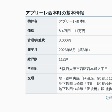
アプリーレ西本町の基本情報
物件名
アプリーレ西本町
価格
8.4万円～11万円
管理/共益費
8,000円
築年月
2023年8月（築3年）
総戸数
112戸
所在地
大阪府
大阪市西区
西本町
２丁目
交通
地下鉄中央線
「
阿波座
」駅 徒歩1
地下鉄四つ橋線
「
本町
」駅 徒歩9
地下鉄四つ橋線
「
肥後橋
」駅 徒歩