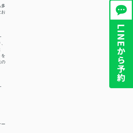
も多
なお
━
り、
ま
トを
良の
━
ナー