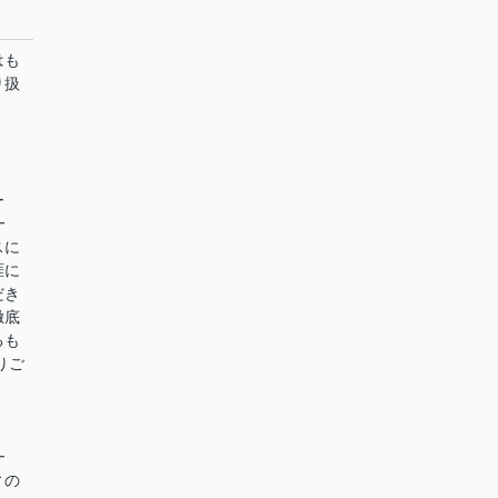
はも
り扱
ー
━
スに
涯に
だき
徹底
るも
りご
━
ィの