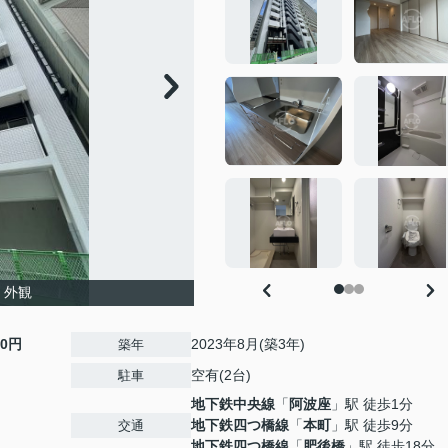
 外観
00円
2023年8月(築3年)
築年
空有(2台)
駐車
地下鉄中央線
「
阿波座
」駅 徒歩1分
地下鉄四つ橋線
「
本町
」駅 徒歩9分
交通
地下鉄四つ橋線
「
肥後橋
」駅 徒歩18分