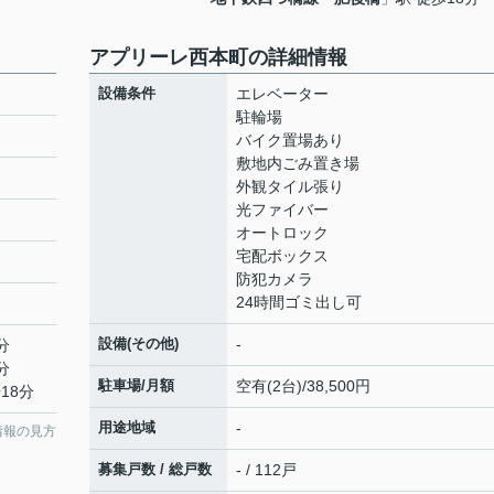
アプリーレ西本町の詳細情報
設備条件
エレベーター
駐輪場
バイク置場あり
敷地内ごみ置き場
外観タイル張り
光ファイバー
オートロック
宅配ボックス
防犯カメラ
24時間ゴミ出し可
設備(その他)
-
分
分
駐車場/月額
空有(2台)/38,500円
18分
用途地域
-
情報の見方
募集戸数 / 総戸数
- / 112戸