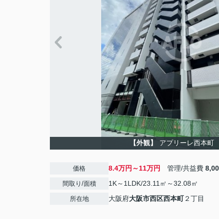
【外観】
アプリーレ西本町
8.4万円～11万円
管理/共益費
8,0
価格
1K～1LDK/23.11㎡～32.08㎡
間取り/面積
大阪府
大阪市西区
西本町
２丁目
所在地