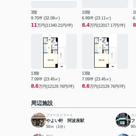
3階
10階
1
9.70坪 (32.08㎡)
6.99坪 (23.11㎡)
6
11
8.4
8
万円(11340.21円/坪)
万円(12017.17円/坪)
13階
13階
7.09坪 (23.45㎡)
7.09坪 (23.45㎡)
8.6
8.6
万円(12129.76円/坪)
万円(12129.76円/坪)
周辺施設
ファーストフード
コ
やよい軒 阿波座駅
フ
50ｍ（1分）
8