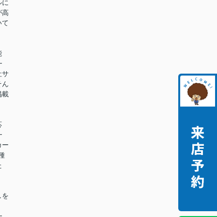
ルに
が高
いて
能
━
社サ
そん
掲載
。
応
━
カー
種
た
。
しを
━