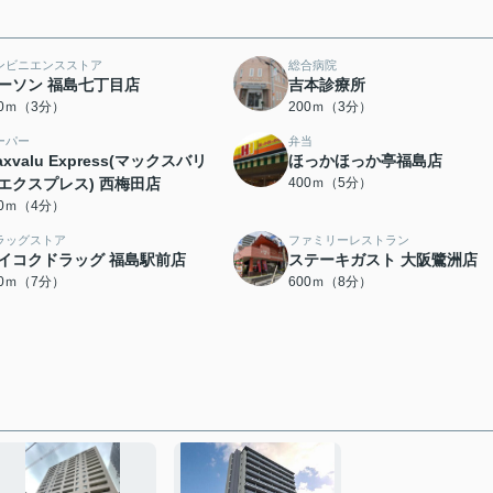
ンビニエンスストア
総合病院
ーソン 福島七丁目店
吉本診療所
00ｍ（3分）
200ｍ（3分）
ーパー
弁当
axvalu Express(マックスバリ
ほっかほっか亭福島店
エクスプレス) 西梅田店
400ｍ（5分）
00ｍ（4分）
ラッグストア
ファミリーレストラン
イコクドラッグ 福島駅前店
ステーキガスト 大阪鷺洲店
00ｍ（7分）
600ｍ（8分）