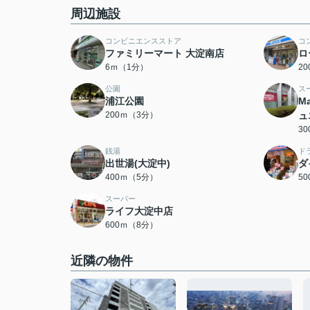
周辺施設
コンビニエンスストア
コ
ファミリーマート 大淀南店
ロ
6ｍ（1分）
2
公園
ス
浦江公園
M
200ｍ（3分）
ュ
3
銭湯
ド
出世湯(大淀中)
ダ
400ｍ（5分）
5
スーパー
ライフ大淀中店
600ｍ（8分）
近隣の物件