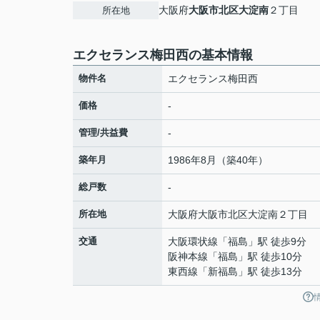
大阪府
大阪市北区
大淀南
２丁目
所在地
エクセランス梅田西の基本情報
物件名
エクセランス梅田西
価格
-
管理/共益費
-
築年月
1986年8月（築40年）
総戸数
-
所在地
大阪府
大阪市北区
大淀南
２丁目
交通
大阪環状線
「
福島
」駅 徒歩9分
阪神本線
「
福島
」駅 徒歩10分
東西線
「
新福島
」駅 徒歩13分