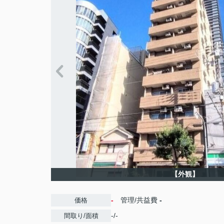
【外観】
-
管理/共益費
-
価格
-/-
間取り/面積