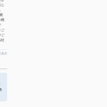
応じ
。
買
い間
で
をご
やご
当社
の見方
こ
行
情