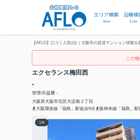
エリア検索
沿線検
Area
Line
【AFLO】口コミ人気1位｜大阪市の賃貸マンション情報を
この物
エクセランス梅田西
-
管理/共益費 -
大阪府
大阪市北区
大淀南
２丁目
大阪環状線「福島」駅徒歩9分
阪神本線「福島」駅
1
/
9