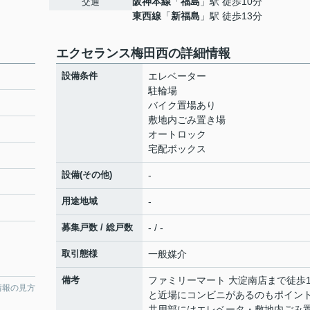
阪神本線
「
福島
」駅 徒歩10分
交通
東西線
「
新福島
」駅 徒歩13分
エクセランス梅田西の詳細情報
設備条件
エレベーター
駐輪場
バイク置場あり
敷地内ごみ置き場
オートロック
宅配ボックス
設備(その他)
-
用途地域
-
募集戸数 / 総戸数
- / -
取引態様
一般媒介
備考
ファミリーマート 大淀南店まで徒歩
情報の見方
と近場にコンビニがあるのもポイン
共用部にはエレベータ・敷地内ごみ