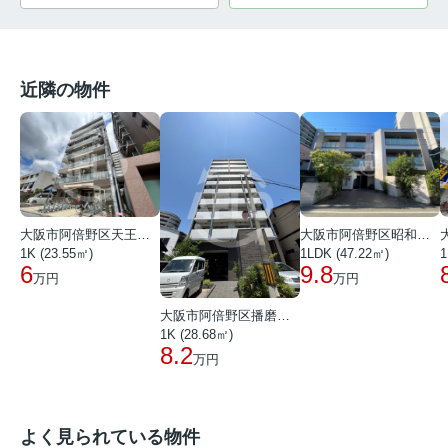
近隣の物件
大阪市阿倍野区天王寺町南３丁目
大阪市阿倍野区昭和町３丁目
1K (23.55㎡)
1LDK (47.22㎡)
1
6
9.8
万円
万円
大阪市阿倍野区播磨町１丁目
1K (28.68㎡)
8.2
万円
よく見られている物件