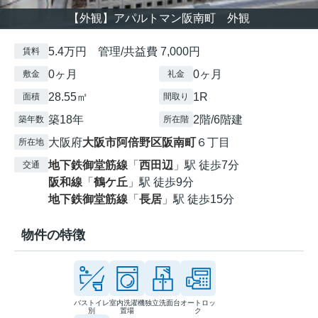
【外観】アパルトマン阪南町 外観
5.4万円 管理/共益費 7,000円
賃料
0ヶ月
0ヶ月
敷金
礼金
28.55㎡
1R
面積
間取り
築18年
2階/6階建
築年数
所在階
大阪府
大阪市阿倍野区
阪南町
６丁目
所在地
地下鉄御堂筋線
「
西田辺
」駅 徒歩7分
交通
阪和線
「
鶴ケ丘
」駅 徒歩9分
地下鉄御堂筋線
「
長居
」駅 徒歩15分
物件の特徴
バストイレ
室内洗濯機
独立洗面台
オートロッ
別
置場
ク