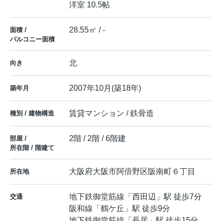
洋室 10.5帖
28.55㎡ / -
面積 /
バルコニー面積
北
向き
2007年10月(築18年)
築年月
賃貸マンション / 鉄骨造
種別 / 建物構造
2階 / 2階 / 6階建
部屋 /
所在階 / 階建て
大阪府
大阪市阿倍野区
阪南町
６丁目
所在地
地下鉄御堂筋線
「
西田辺
」駅 徒歩7分
交通
阪和線
「
鶴ケ丘
」駅 徒歩9分
地下鉄御堂筋線
「
長居
」駅 徒歩15分