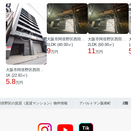
大阪市阿倍野区西田辺町１丁目
大阪市阿倍野区西田辺町１丁目
1LDK (40.00㎡)
2LDK (60.00㎡)
1
9
11
万円
万円
大阪市阿倍野区西田辺町１丁目
1K (22.82㎡)
5.8
万円
市阿倍野区の賃貸（賃貸マンション）物件情報
アパルトマン阪南町
2階