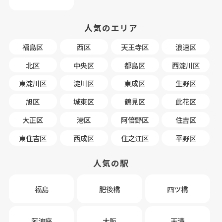
人気のエリア
福島区
西区
天王寺区
浪速区
北区
中央区
都島区
西淀川区
東淀川区
淀川区
東成区
生野区
旭区
城東区
鶴見区
此花区
大正区
港区
阿倍野区
住吉区
東住吉区
西成区
住之江区
平野区
人気の駅
福島
肥後橋
四ツ橋
阿波座
大阪
天満