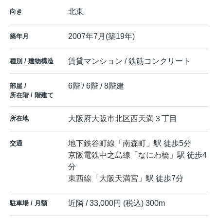
北東
向き
2007年7月(築19年)
築年月
賃貸マンション / 鉄筋コンクリート
種別 / 建物構造
6階 / 6階 / 8階建
部屋 /
所在階 / 階建て
大阪府
大阪市北区
西天満
３丁目
所在地
地下鉄谷町線
「
南森町
」駅 徒歩5分
交通
京阪電鉄中之島線
「
なにわ橋
」駅 徒歩4
分
東西線
「
大阪天満宮
」駅 徒歩7分
近隣 / 33,000円 (税込) 300m
駐車場 / 月額