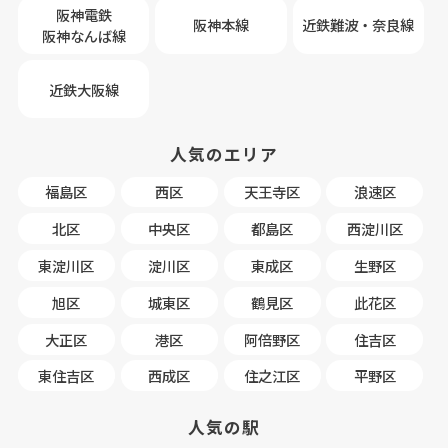
阪神電鉄
阪神本線
近鉄難波・奈良線
阪神なんば線
近鉄大阪線
人気のエリア
福島区
西区
天王寺区
浪速区
北区
中央区
都島区
西淀川区
東淀川区
淀川区
東成区
生野区
旭区
城東区
鶴見区
此花区
大正区
港区
阿倍野区
住吉区
東住吉区
西成区
住之江区
平野区
人気の駅