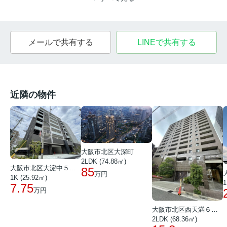
メールで共有する
LINEで共有する
近隣の物件
大阪市北区大深町
2LDK (74.88㎡)
大阪市北区大淀中５丁目
85
万円
1K (25.92㎡)
1
7.75
万円
大阪市北区西天満６丁目
2LDK (68.36㎡)