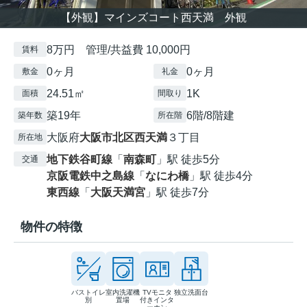
【外観】マインズコート西天満 外観
8万円 管理/共益費 10,000円
賃料
0ヶ月
0ヶ月
敷金
礼金
24.51㎡
1K
面積
間取り
築19年
6階/8階建
築年数
所在階
大阪府
大阪市北区
西天満
３丁目
所在地
地下鉄谷町線
「
南森町
」駅 徒歩5分
交通
京阪電鉄中之島線
「
なにわ橋
」駅 徒歩4分
東西線
「
大阪天満宮
」駅 徒歩7分
物件の特徴
バストイレ
室内洗濯機
TVモニタ
独立洗面台
別
置場
付きインタ