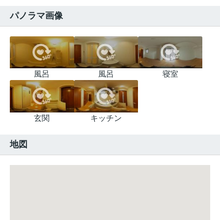
パノラマ画像
風呂
風呂
寝室
玄関
キッチン
地図