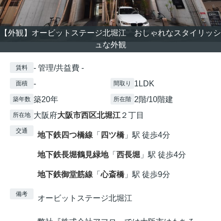
【外観】オービットステージ北堀江 おしゃれなスタイリッシ
ュな外観
- 管理/共益費 -
賃料
-
1LDK
面積
間取り
築20年
2階/10階建
築年数
所在階
大阪府
大阪市西区
北堀江
２丁目
所在地
交通
地下鉄四つ橋線
「
四ツ橋
」駅 徒歩4分
地下鉄長堀鶴見緑地
「
西長堀
」駅 徒歩4分
地下鉄御堂筋線
「
心斎橋
」駅 徒歩9分
備考
オービットステージ北堀江