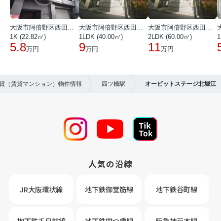
大阪市阿倍野区西田辺町１丁目
大阪市阿倍野区西田辺町１丁目
大阪市阿倍野区西田辺町１丁目
1K (22.82㎡)
1LDK (40.00㎡)
2LDK (60.00㎡)
1
5.8
9
11
万円
万円
万円
賃貸（賃貸マンション）物件情報
四ツ橋駅
オービットステージ北堀江
人気の沿線
JR大阪環状線
地下鉄御堂筋線
地下鉄谷町線
地下鉄千日前線
地下鉄四つ橋線
阪急神戸本線