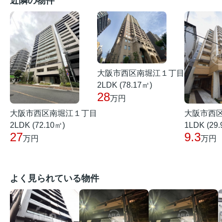
近隣の物件
大阪市西区南堀江１丁目
2LDK (78.17㎡)
28
万円
大阪市西区南堀江１丁目
大阪市西
2LDK (72.10㎡)
1LDK (29
27
9.3
万円
万円
よく見られている物件