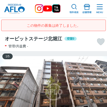
この物件の募集は終了しました。
オービットステージ北堀江
空室0
-
管理/共益費 -
1
/
5