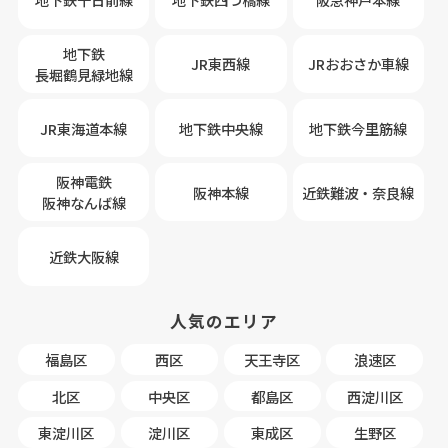
地下鉄
JR東西線
JRおおさか車線
長堀鶴見緑地線
JR東海道本線
地下鉄中央線
地下鉄今里筋線
阪神電鉄
阪神本線
近鉄難波・奈良線
阪神なんば線
近鉄大阪線
人気のエリア
福島区
西区
天王寺区
浪速区
北区
中央区
都島区
西淀川区
東淀川区
淀川区
東成区
生野区