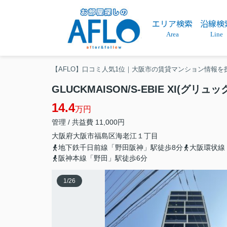
エリア検索
沿線検
Area
Line
【AFLO】口コミ人気1位｜大阪市の賃貸マンション情報を
GLUCKMAISON/S-EBIE XI(グリ
14.4
万円
管理 / 共益費 11,000円
大阪府
大阪市福島区
海老江
１丁目
地下鉄千日前線「野田阪神」駅徒歩8分
大阪環状線
阪神本線「野田」駅徒歩6分
1
/
26