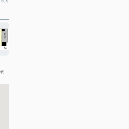
の見方
坪)