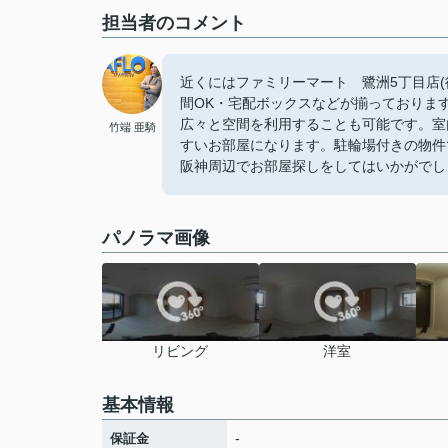
担当者のコメント
近くにはファミリーマート 鷺洲5丁目店(
間OK・宅配ボックスなどが揃っておりま
広々と空間を利用することも可能です。室
竹端 亜騎
すいお部屋になります。駐輪場付きの物件
阪神周辺でお部屋探しをしてはいかがでし
パノラマ画像
リビング
洋室
基本情報
-
保証金