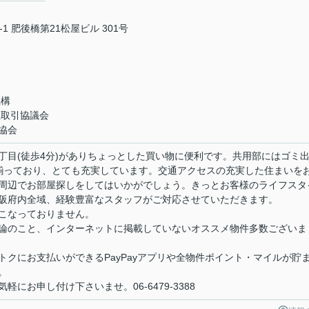
 肥後橋第21松屋ビル 301号
機構
正取引協議会
協会
丁目(徒歩4分)がありちょっとした買い物に便利です。共用部にはゴミ
が揃っており、とても充実しています。交通アクセスの充実した住まいを
周辺でお部屋探しをしてはいかがでしょう。きっとお客様のライフスタ
阪府内全域、経験豊富なスタッフがご対応させていただきます。
こなっておりません。
論のこと、インターネットに掲載していないオススメ物件多数ございま
クにお支払いができるPayPayアプリや全物件ポイント・マイルが貯
。
にお申し付け下さいませ。06-6479-3388