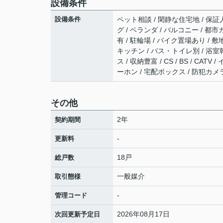
設備条件
設備条件
ペット相談 / 閑静な住宅地 / 保証人
グ / ベランダ / バルコニー / 都市
有 / 駐輪場 / バイク置場あり /
キッチン / バス・トイレ別 / 浴室
ス / 収納豊富 / CS / BS / 
ーホン / 宅配ボックス / 防犯カメ
その他
2年
契約期間
-
更新料
18戸
総戸数
一般媒介
取引態様
-
管理コード
2026年08月17日
次回更新予定日