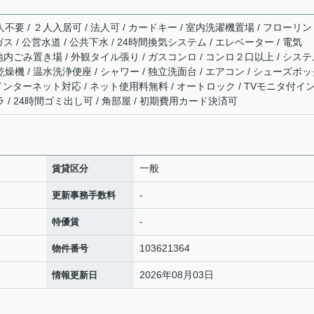
不要 / ２人入居可 / 法人可 / カードキー / 室内洗濯機置場 / フローリン
ガス / 公営水道 / 公共下水 / 24時間換気システム / エレベーター / 電気
 敷地内ごみ置き場 / 外観タイル張り / ガスコンロ / コンロ２口以上 / シス
乾燥機 / 温水洗浄便座 / シャワー / 独立洗面台 / エアコン / シューズボ
CATV / インターネット対応 / ネット使用料無料 / オートロック / TVモニタ付イ
ラ / 24時間ゴミ出し可 / 角部屋 / 初期費用カード決済可
一般
賃貸区分
-
更新事務手数料
-
特優賃
103621364
物件番号
2026年08月03日
情報更新日