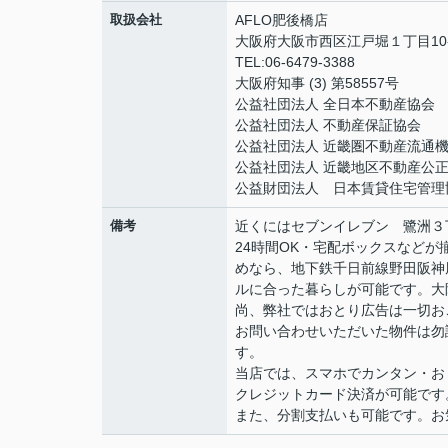
取扱会社
AFLO肥後橋店
大阪府大阪市西区江戸堀１丁目10-1
TEL:06-6479-3388
大阪府知事 (3) 第58557号
公益社団法人 全日本不動産協会
公益社団法人 不動産保証協会
公益社団法人 近畿圏不動産流通
公益社団法人 近畿地区不動産公
公益財団法人 日本賃貸住宅管理
備考
近くにはセブンイレブン 鷺洲３
24時間OK・宅配ボックスなど
めなら、地下鉄千日前線野田阪神
ルに合った暮らしが可能です。大
尚、弊社ではおとり広告は一切お
お問い合わせいただいた物件は勿
す。
当店では、スマホでカンタン・おト
クレジットカード決済が可能です
また、分割支払いも可能です。お気軽