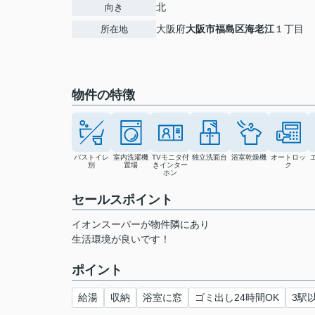
北
向き
大阪府
大阪市福島区
海老江
１丁目
所在地
物件の特徴
バストイレ
室内洗濯機
TVモニタ付
独立洗面台
浴室乾燥機
オートロッ
別
置場
きインター
ク
ホン
セールスポイント
イオンスーパーが物件隣にあり
生活環境が良いです！
ポイント
給湯
収納
浴室に窓
ゴミ出し24時間OK
3駅