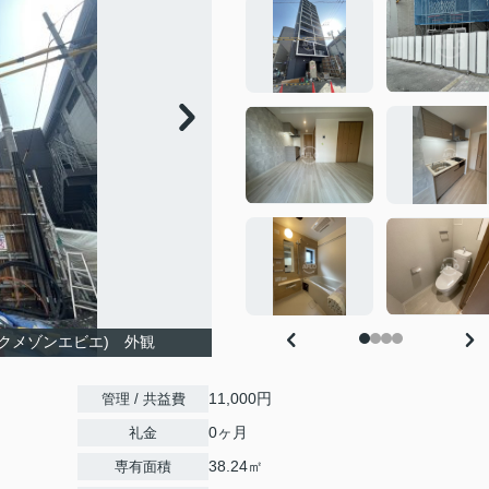
グリュックメゾンエビエ) 外観
11,000円
管理 / 共益費
0ヶ月
礼金
38.24㎡
専有面積