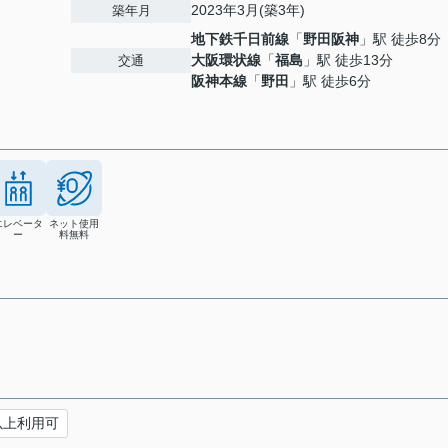
2023年3月(築3年)
築年月
地下鉄千日前線
「
野田阪神
」駅 徒歩8分
大阪環状線
「
福島
」駅 徒歩13分
交通
阪神本線
「
野田
」駅 徒歩6分
エレベータ
ネット使用
ー
料無料
以上利用可