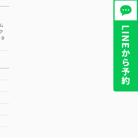
テム
ック
ンタ