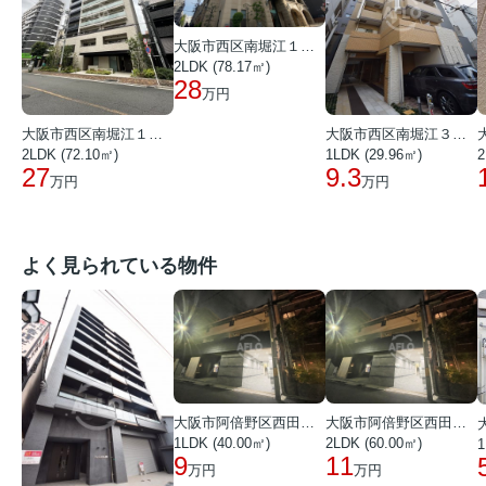
大阪市西区南堀江１丁目
2LDK (78.17㎡)
28
万円
大阪市西区南堀江１丁目
大阪市西区南堀江３丁目
2LDK (72.10㎡)
1LDK (29.96㎡)
2
27
9.3
万円
万円
よく見られている物件
大阪市阿倍野区西田辺町１丁目
大阪市阿倍野区西田辺町１丁目
1LDK (40.00㎡)
2LDK (60.00㎡)
1
9
11
万円
万円