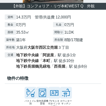
【外観】コンフォリア・リヴ本町WEST Q 外観
14.3万円 管理/共益費 12,000円
賃料
0万円
0万円
敷金
礼金
35.53㎡
1LDK
面積
間取り
築1年
8階/17階建
築年数
所在階
大阪府
大阪市西区
立売堀
３丁目
所在地
地下鉄中央線
「
阿波座
」駅 徒歩1分
交通
地下鉄中央線
「
本町
」駅 徒歩10分
地下鉄長堀鶴見緑地
「
西長堀
」駅 徒歩8分
物件の特徴
バストイレ
室内洗濯機
TVモニタ
カウンター
別
置場
付きインタ
キッチン