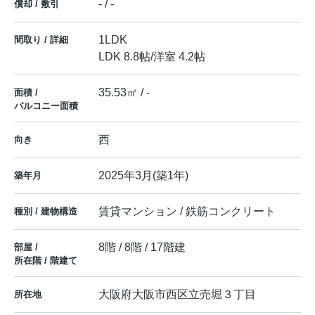
- / -
償却 / 敷引
1LDK
間取り / 詳細
LDK 8.8帖
/
洋室 4.2帖
35.53㎡ / -
面積 /
バルコニー面積
西
向き
2025年3月(築1年)
築年月
賃貸マンション / 鉄筋コンクリート
種別 / 建物構造
8階 / 8階 / 17階建
部屋 /
所在階 / 階建て
大阪府
大阪市西区
立売堀
３丁目
所在地