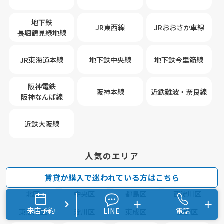
地下鉄
JR東西線
JRおおさか車線
長堀鶴見緑地線
JR東海道本線
地下鉄中央線
地下鉄今里筋線
阪神電鉄
阪神本線
近鉄難波・奈良線
阪神なんば線
近鉄大阪線
人気のエリア
福島区
西区
天王寺区
浪速区
賃貸か購入で迷われている方はこちら
北区
中央区
都島区
西淀川区
来店予約
LINE
電話
東淀川区
淀川区
東成区
生野区