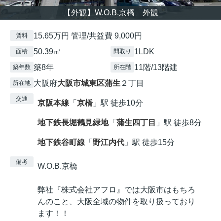
【外観】W.O.B.京橋 外観
15.65万円 管理/共益費 9,000円
賃料
50.39㎡
1LDK
面積
間取り
築8年
11階/13階建
築年数
所在階
大阪府
大阪市城東区
蒲生
２丁目
所在地
交通
京阪本線
「
京橋
」駅 徒歩10分
地下鉄長堀鶴見緑地
「
蒲生四丁目
」駅 徒歩8分
地下鉄谷町線
「
野江内代
」駅 徒歩15分
備考
W.O.B.京橋
弊社『株式会社アフロ』では大阪市はもちろ
んのこと、大阪全域の物件を取り扱っており
ます！！