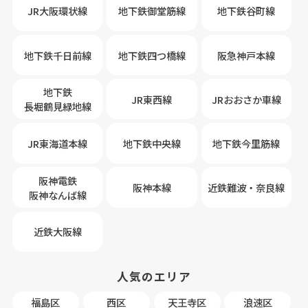
JR大阪環状線
地下鉄御堂筋線
地下鉄谷町線
地下鉄千日前線
地下鉄四つ橋線
阪急神戸本線
地下鉄
JR東西線
JRおおさか車線
長堀鶴見緑地線
JR東海道本線
地下鉄中央線
地下鉄今里筋線
阪神電鉄
阪神本線
近鉄難波・奈良線
阪神なんば線
近鉄大阪線
人気のエリア
福島区
西区
天王寺区
浪速区