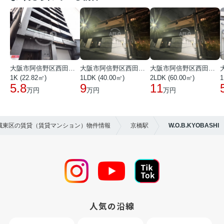
大阪市阿倍野区西田辺町１丁目
大阪市阿倍野区西田辺町１丁目
大阪市阿倍野区西田辺町１丁目
1K (22.82㎡)
1LDK (40.00㎡)
2LDK (60.00㎡)
1
5.8
9
11
万円
万円
万円
市城東区の賃貸（賃貸マンション）物件情報
京橋駅
W.O.B.KYOBASHI
人気の沿線