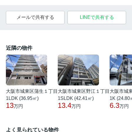
メールで共有する
LINEで共有する
近隣の物件
大阪市城東区蒲生１丁目
大阪市城東区野江１丁目
大阪市城
1LDK (36.95㎡)
1SLDK (42.41㎡)
1K (24.80
13
13.4
6.3
万円
万円
万円
よく見られている物件