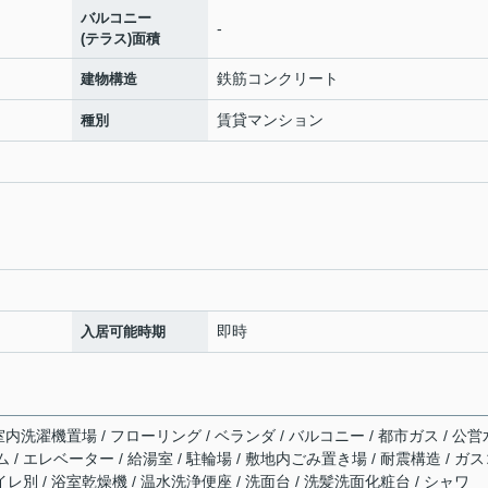
バルコニー
-
(テラス)面積
鉄筋コンクリート
建物構造
賃貸マンション
種別
即時
入居可能時期
 室内洗濯機置場 / フローリング / ベランダ / バルコニー / 都市ガス / 公営
ム / エレベーター / 給湯室 / 駐輪場 / 敷地内ごみ置き場 / 耐震構造 / ガ
レ別 / 浴室乾燥機 / 温水洗浄便座 / 洗面台 / 洗髪洗面化粧台 / シャワ