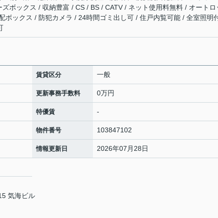
ズボックス / 収納豊富 / CS / BS / CATV / ネット使用料無料 / オート
宅配ボックス / 防犯カメラ / 24時間ゴミ出し可 / 住戸内覧可能 / 全室照明
可
一般
賃貸区分
0万円
更新事務手数料
-
特優賃
103847102
物件番号
2026年07月28日
情報更新日
5 気海ビル