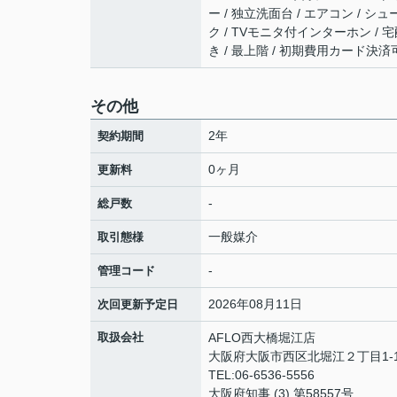
ー / 独立洗面台 / エアコン / シュー
ク / TVモニタ付インターホン / 
き / 最上階 / 初期費用カード決済
その他
2年
契約期間
0ヶ月
更新料
-
総戸数
一般媒介
取引態様
-
管理コード
2026年08月11日
次回更新予定日
取扱会社
AFLO西大橋堀江店
大阪府大阪市西区北堀江２丁目1-1
TEL:06-6536-5556
大阪府知事 (3) 第58557号