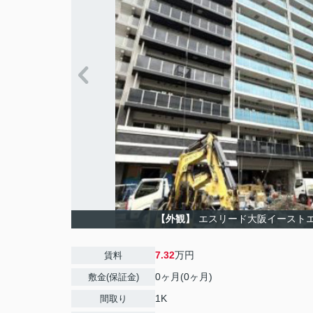
【外観】
エスリード大阪イースト
7.32
万円
賃料
0ヶ月(0ヶ月)
敷金(保証金)
1K
間取り