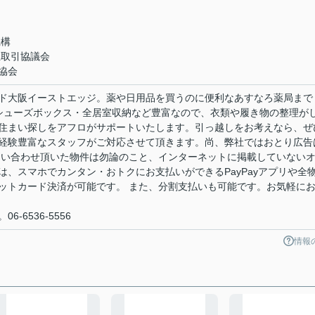
機構
正取引協議会
協会
ド大阪イーストエッジ。薬や日用品を買うのに便利なあすなろ薬局まで
・シューズボックス・全居室収納など豊富なので、衣類や履き物の整理が
住まい探しをアフロがサポートいたします。引っ越しをお考えなら、ぜ
経験豊富なスタッフがご対応させて頂きます。尚、弊社ではおとり広告
問い合わせ頂いた物件は勿論のこと、インターネットに掲載していない
、スマホでカンタン・おトクにお支払いができるPayPayアプリや全
ットカード決済が可能です。 また、分割支払いも可能です。お気軽に
-6536-5556
情報