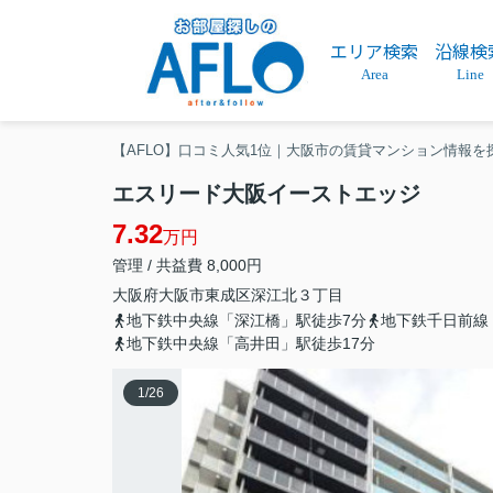
エリア検索
沿線検
Area
Line
【AFLO】口コミ人気1位｜大阪市の賃貸マンション情報を
エスリード大阪イーストエッジ
7.32
万円
管理 / 共益費 8,000円
大阪府
大阪市東成区
深江北
３丁目
地下鉄中央線「深江橋」駅徒歩7分
地下鉄千日前線
地下鉄中央線「高井田」駅徒歩17分
1
/
26