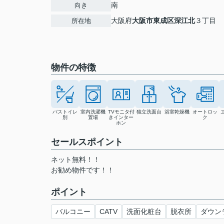
南
向き
大阪府
大阪市東成区
深江北
３丁目
所在地
物件の特徴
バストイレ
室内洗濯機
TVモニタ付
独立洗面台
浴室乾燥機
オートロッ
別
置場
きインター
ク
ホン
セールスポイント
ネット無料！！
お勧め物件です！！
ポイント
バルコニー
CATV
洗面化粧台
脱衣所
ダウン