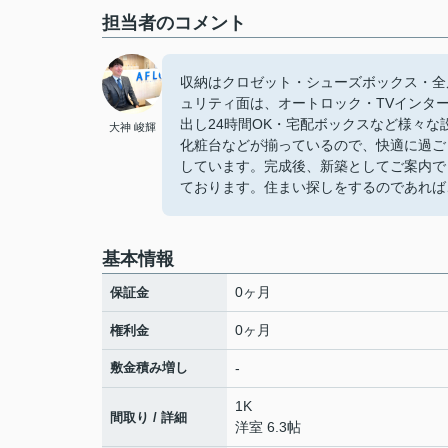
担当者のコメント
収納はクロゼット・シューズボックス・全
ュリティ面は、オートロック・TVインタ
出し24時間OK・宅配ボックスなど様々
大神 峻輝
化粧台などが揃っているので、快適に過ご
しています。完成後、新築としてご案内で
ております。住まい探しをするのであれば
基本情報
0ヶ月
保証金
0ヶ月
権利金
敷金積み増し
-
1K
間取り / 詳細
洋室 6.3帖