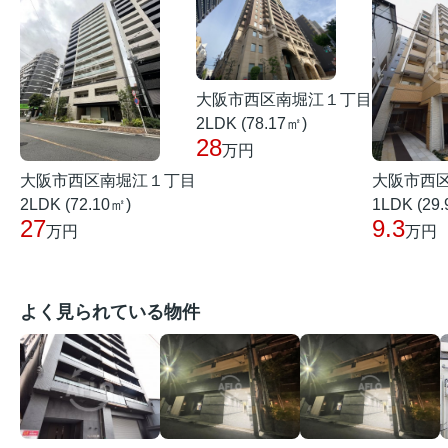
大阪市西区南堀江１丁目
2LDK (78.17㎡)
28
万円
大阪市西区南堀江１丁目
大阪市西
2LDK (72.10㎡)
1LDK (29
27
9.3
万円
万円
よく見られている物件