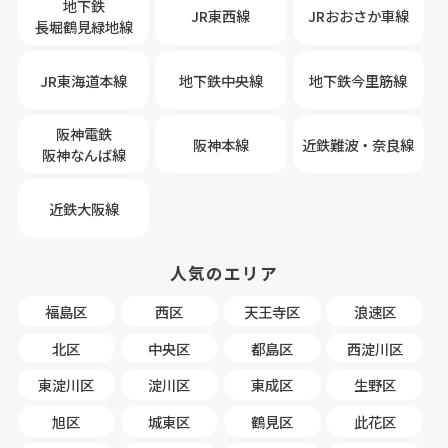
地下鉄
JR東西線
JRおおさか車線
長堀鶴見緑地線
JR東海道本線
地下鉄中央線
地下鉄今里筋線
阪神電鉄
阪神本線
近鉄難波・奈良線
阪神なんば線
近鉄大阪線
人気のエリア
福島区
西区
天王寺区
浪速区
北区
中央区
都島区
西淀川区
東淀川区
淀川区
東成区
生野区
旭区
城東区
鶴見区
此花区