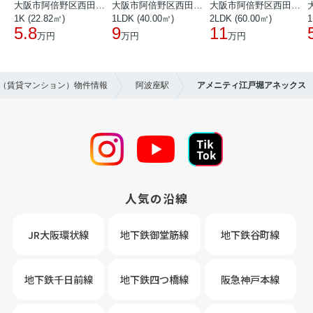
大阪市阿倍野区西田辺町１丁目
大阪市阿倍野区西田辺町１丁目
大阪市阿倍野区西田辺町１丁目
1K (22.82㎡)
1LDK (40.00㎡)
2LDK (60.00㎡)
1
5.8
9
11
万円
万円
万円
貸（賃貸マンション）物件情報
阿波座駅
アメニティ江戸堀アネックス
人気の沿線
JR大阪環状線
地下鉄御堂筋線
地下鉄谷町線
地下鉄千日前線
地下鉄四つ橋線
阪急神戸本線