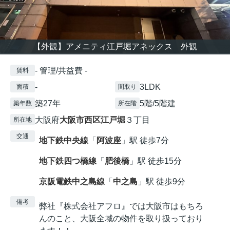
【外観】アメニティ江戸堀アネックス 外観
- 管理/共益費 -
賃料
-
3LDK
面積
間取り
築27年
5階/5階建
築年数
所在階
大阪府
大阪市西区
江戸堀
３丁目
所在地
交通
地下鉄中央線
「
阿波座
」駅 徒歩7分
地下鉄四つ橋線
「
肥後橋
」駅 徒歩15分
京阪電鉄中之島線
「
中之島
」駅 徒歩9分
備考
弊社『株式会社アフロ』では大阪市はもちろ
んのこと、大阪全域の物件を取り扱っており