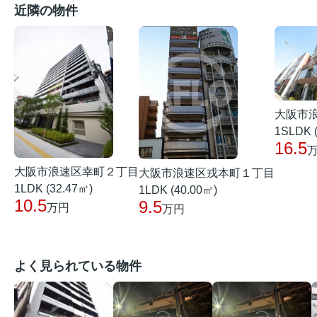
近隣の物件
大阪市
1SLDK 
16.5
大阪市浪速区幸町２丁目
大阪市浪速区戎本町１丁目
1LDK (32.47㎡)
1LDK (40.00㎡)
10.5
9.5
万円
万円
よく見られている物件