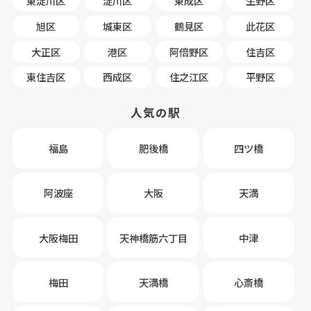
東淀川区
淀川区
東成区
生野区
旭区
城東区
鶴見区
此花区
大正区
港区
阿倍野区
住吉区
東住吉区
西成区
住之江区
平野区
人気の駅
福島
肥後橋
四ツ橋
阿波座
大阪
天満
大阪梅田
天神橋筋六丁目
中津
梅田
天満橋
心斎橋