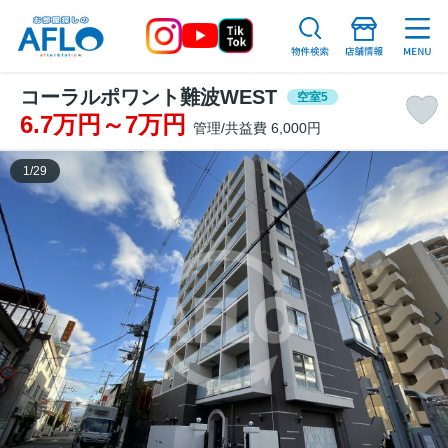
コーラルポワント難波WEST
空室5
6.7万円～7万円
管理/共益費 6,000円
1
/
29