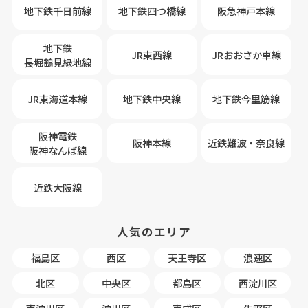
地下鉄千日前線
地下鉄四つ橋線
阪急神戸本線
地下鉄
JR東西線
JRおおさか車線
長堀鶴見緑地線
JR東海道本線
地下鉄中央線
地下鉄今里筋線
阪神電鉄
阪神本線
近鉄難波・奈良線
阪神なんば線
近鉄大阪線
人気のエリア
福島区
西区
天王寺区
浪速区
北区
中央区
都島区
西淀川区