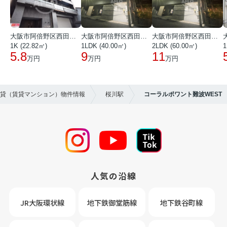
大阪市阿倍野区西田辺町１丁目
大阪市阿倍野区西田辺町１丁目
大阪市阿倍野区西田辺町１丁目
1K (22.82㎡)
1LDK (40.00㎡)
2LDK (60.00㎡)
1
5.8
9
11
万円
万円
万円
賃貸（賃貸マンション）物件情報
桜川駅
コーラルポワント難波WEST
人気の沿線
JR大阪環状線
地下鉄御堂筋線
地下鉄谷町線