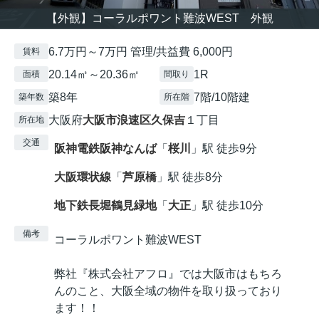
【外観】コーラルポワント難波WEST 外観
6.7万円～7万円 管理/共益費 6,000円
賃料
20.14㎡～20.36㎡
1R
面積
間取り
築8年
7階/10階建
築年数
所在階
大阪府
大阪市浪速区
久保吉
１丁目
所在地
交通
阪神電鉄阪神なんば
「
桜川
」駅 徒歩9分
大阪環状線
「
芦原橋
」駅 徒歩8分
地下鉄長堀鶴見緑地
「
大正
」駅 徒歩10分
備考
コーラルポワント難波WEST
弊社『株式会社アフロ』では大阪市はもちろ
んのこと、大阪全域の物件を取り扱っており
ます！！