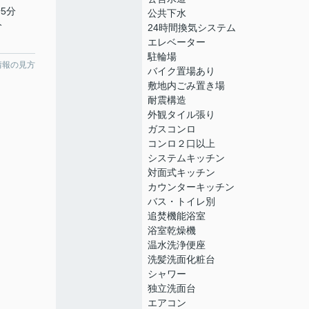
5分
公共下水
分
24時間換気システム
エレベーター
駐輪場
情報の見方
バイク置場あり
敷地内ごみ置き場
耐震構造
外観タイル張り
ガスコンロ
コンロ２口以上
システムキッチン
対面式キッチン
カウンターキッチン
バス・トイレ別
追焚機能浴室
浴室乾燥機
温水洗浄便座
洗髪洗面化粧台
シャワー
独立洗面台
エアコン