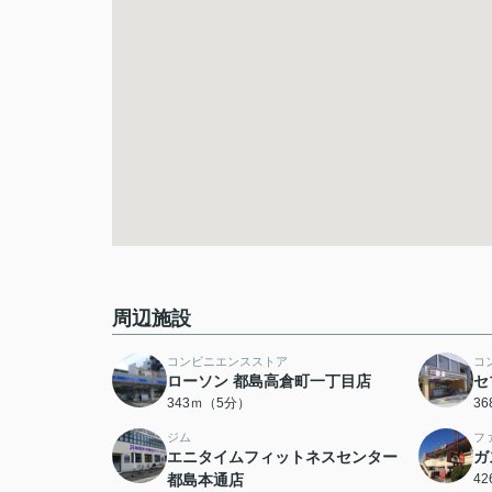
周辺施設
コンビニエンスストア
コ
ローソン 都島高倉町一丁目店
セ
343ｍ（5分）
3
ジム
フ
エニタイムフィットネスセンター
ガ
都島本通店
4