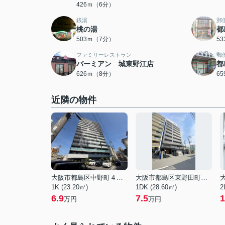
426ｍ（6分）
銭湯
郵
桃の湯
都
503ｍ（7分）
5
ファミリーレストラン
郵
バーミアン 城東野江店
都
626ｍ（8分）
6
近隣の物件
大阪市都島区中野町４丁目
大阪市都島区東野田町４丁目
1K (23.20㎡)
1DK (28.60㎡)
2
6.9
7.5
1
万円
万円