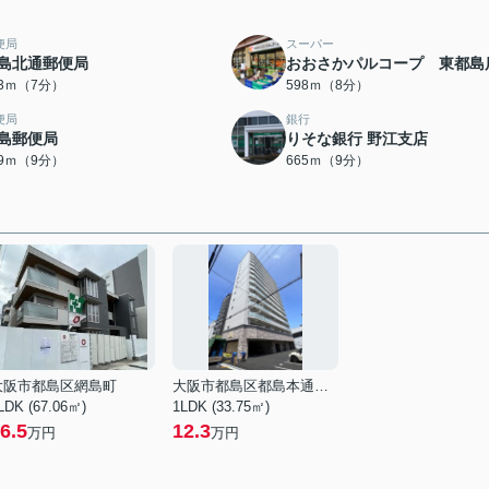
便局
スーパー
島北通郵便局
おおさかパルコープ 東都島
33ｍ（7分）
598ｍ（8分）
便局
銀行
島郵便局
りそな銀行 野江支店
59ｍ（9分）
665ｍ（9分）
大阪市都島区網島町
大阪市都島区都島本通４丁目
LDK (67.06㎡)
1LDK (33.75㎡)
6.5
12.3
万円
万円