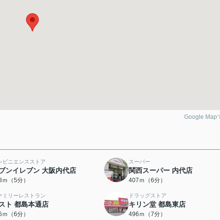
Google Ma
ンビニエンスストア
スーパー
ブンイレブン 大阪内代店
関西スーパー 内代店
68ｍ（5分）
407ｍ（6分）
ァミリーレストラン
ドラッグストア
スト 都島本通店
キリン堂 都島東店
26ｍ（6分）
496ｍ（7分）