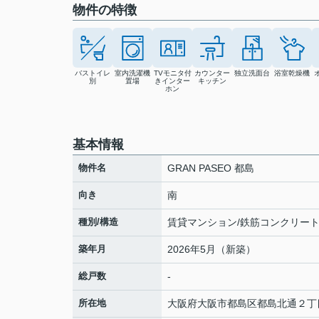
物件の特徴
バストイレ
室内洗濯機
TVモニタ付
カウンター
独立洗面台
浴室乾燥機
別
置場
きインター
キッチン
ホン
基本情報
物件名
GRAN PASEO 都島
向き
南
種別/構造
賃貸マンション/鉄筋コンクリー
築年月
2026年5月（新築）
総戸数
-
所在地
大阪府
大阪市都島区
都島北通
２丁