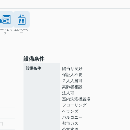
オートロッ
エレベータ
ク
ー
設備条件
設備条件
陽当り良好
保証人不要
２人入居可
高齢者相談
ト
法人可
室内洗濯機置場
フローリング
ベランダ
バルコニー
都市ガス
目
公営水道