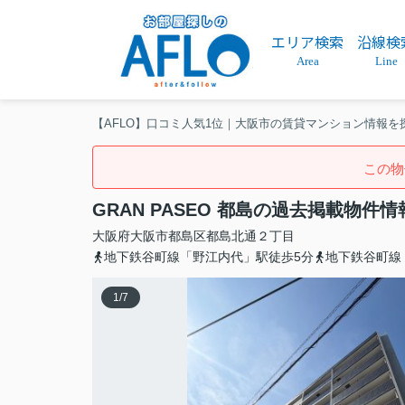
エリア検索
沿線検
Area
Line
【AFLO】口コミ人気1位｜大阪市の賃貸マンション情報を
この物
GRAN PASEO 都島の過去掲載物件情
大阪府
大阪市都島区
都島北通
２丁目
地下鉄谷町線「野江内代」駅徒歩5分
地下鉄谷町線
1
/
7