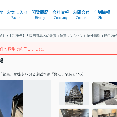
索
お気に入り
閲覧履歴
会社情報
お問合せ
店舗情報
Favorite
History
Company
Contact
Shop
探す
【2026年】大阪市都島区の賃貸（賃貸マンション）物件情報
野江内
件の募集は終了しました。
報
「都島」駅徒歩12分
京阪本線「野江」駅徒歩15分