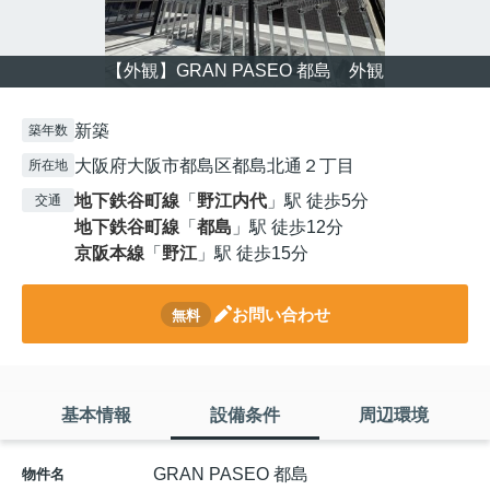
【外観】GRAN PASEO 都島 外観
新築
築年数
大阪府大阪市都島区都島北通２丁目
所在地
地下鉄谷町線
「
野江内代
」駅 徒歩5分
交通
地下鉄谷町線
「
都島
」駅 徒歩12分
京阪本線
「
野江
」駅 徒歩15分
お問い合わせ
無料
基本情報
設備条件
周辺環境
GRAN PASEO 都島
物件名