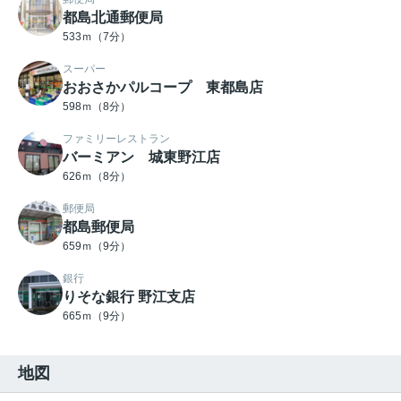
都島北通郵便局
533ｍ（7分）
スーパー
おおさかパルコープ 東都島店
598ｍ（8分）
ファミリーレストラン
バーミアン 城東野江店
626ｍ（8分）
郵便局
都島郵便局
659ｍ（9分）
銀行
りそな銀行 野江支店
665ｍ（9分）
地図