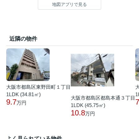
地図アプリで見る
近隣の物件
大阪市都島区東野田町１丁目
1LDK (34.81㎡)
1
大阪市都島区都島本通３丁目
9.7
万円
1LDK (45.75㎡)
10.8
万円
よく見られている物件