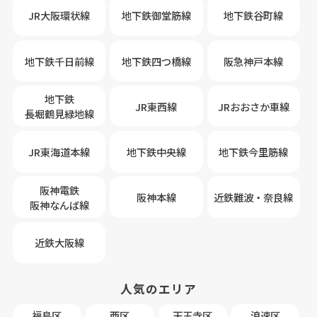
JR大阪環状線
地下鉄御堂筋線
地下鉄谷町線
地下鉄千日前線
地下鉄四つ橋線
阪急神戸本線
地下鉄
JR東西線
JRおおさか車線
長堀鶴見緑地線
JR東海道本線
地下鉄中央線
地下鉄今里筋線
阪神電鉄
阪神本線
近鉄難波・奈良線
阪神なんば線
近鉄大阪線
人気のエリア
福島区
西区
天王寺区
浪速区