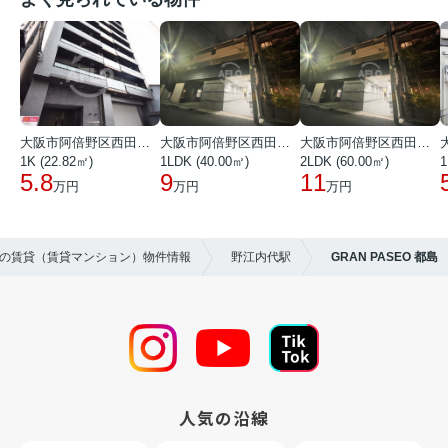
大阪市阿倍野区西田辺町１丁目
大阪市阿倍野区西田辺町１丁目
大阪市阿倍野区西田辺町１丁目
1K (22.82㎡)
1LDK (40.00㎡)
2LDK (60.00㎡)
1
5.8
9
11
万円
万円
万円
区の賃貸（賃貸マンション）物件情報
野江内代駅
GRAN PASEO 都島
人気の沿線