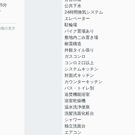
5分
公共下水
分
24時間換気システム
エレベーター
駐輪場
情報の見方
バイク置場あり
敷地内ごみ置き場
耐震構造
外観タイル張り
ガスコンロ
コンロ２口以上
システムキッチン
対面式キッチン
カウンターキッチン
バス・トイレ別
追焚機能浴室
浴室乾燥機
温水洗浄便座
洗髪洗面化粧台
シャワー
独立洗面台
エアコン