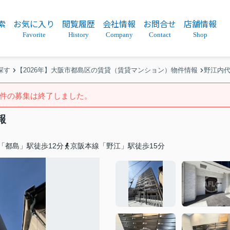
索
お気に入り
閲覧履歴
会社情報
お問合せ
店舗情報
Favorite
History
Company
Contact
Shop
探す
【2026年】大阪市都島区の賃貸（賃貸マンション）物件情報
野江内
件の募集は終了しました。
報
「都島」駅徒歩12分
京阪本線「野江」駅徒歩15分