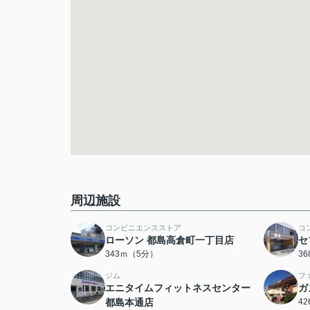
周辺施設
コンビニエンスストア
コ
ローソン 都島高倉町一丁目店
セ
343ｍ（5分）
3
ジム
フ
エニタイムフィットネスセンター
ガ
都島本通店
4