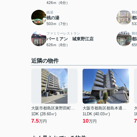
426ｍ（6分）
銭湯
郵
桃の湯
都
503ｍ（7分）
5
ファミリーレストラン
郵
バーミアン 城東野江店
都
626ｍ（8分）
6
近隣の物件
大阪市都島区東野田町４丁目
大阪市都島区都島本通１丁目
1DK (28.60㎡)
1LDK (40.03㎡)
1
7.5
10
7
万円
万円