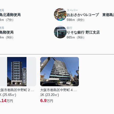
便局
スーパー
島北通郵便局
おおさかパルコープ 東都島
33ｍ（7分）
598ｍ（8分）
便局
銀行
島郵便局
りそな銀行 野江支店
59ｍ（9分）
665ｍ（9分）
大阪市都島区中野町２丁目
大阪市都島区中野町４丁目
K (25.65㎡)
1K (23.20㎡)
.14
6.9
万円
万円