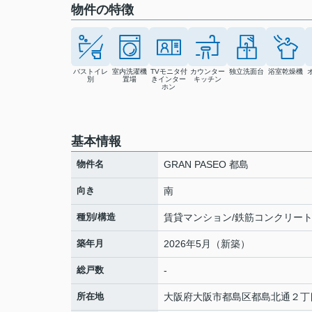
物件の特徴
バストイレ
室内洗濯機
TVモニタ付
カウンター
独立洗面台
浴室乾燥機
別
置場
きインター
キッチン
ホン
基本情報
物件名
GRAN PASEO 都島
向き
南
種別/構造
賃貸マンション/鉄筋コンクリー
築年月
2026年5月（新築）
総戸数
-
所在地
大阪府
大阪市都島区
都島北通
２丁