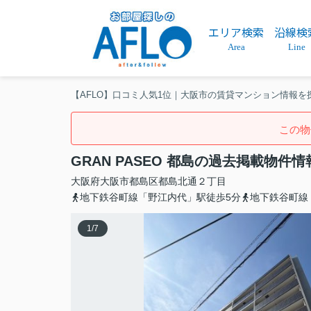
エリア検索
沿線検
Area
Line
【AFLO】口コミ人気1位｜大阪市の賃貸マンション情報を
この物
GRAN PASEO 都島の過去掲載物件情
大阪府
大阪市都島区
都島北通
２丁目
地下鉄谷町線「野江内代」駅徒歩5分
地下鉄谷町線
1
/
7