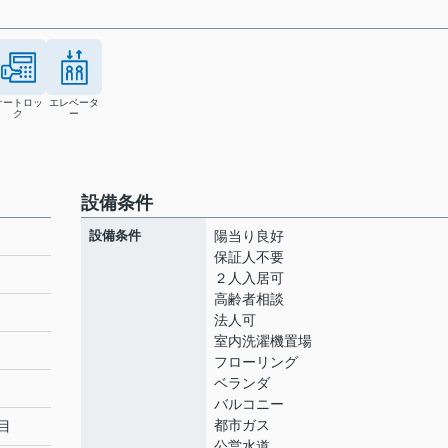
オートロッ
エレベータ
ク
ー
設備条件
設備条件
陽当り良好
保証人不要
２人入居可
高齢者相談
ト
法人可
室内洗濯機置場
フローリング
ベランダ
バルコニー
都市ガス
目
公営水道