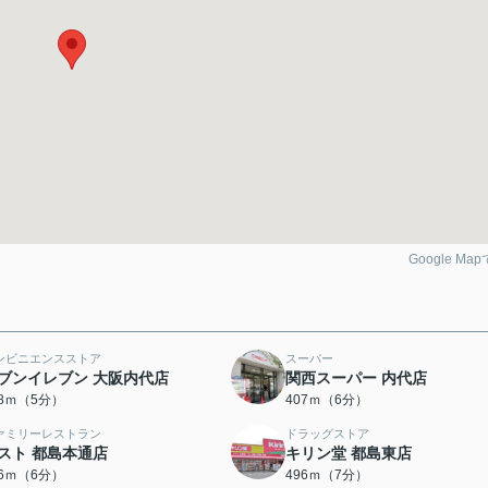
Google Ma
ンビニエンスストア
スーパー
ブンイレブン 大阪内代店
関西スーパー 内代店
68ｍ（5分）
407ｍ（6分）
ァミリーレストラン
ドラッグストア
スト 都島本通店
キリン堂 都島東店
26ｍ（6分）
496ｍ（7分）