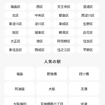
福島区
西区
天王寺区
浪速区
北区
中央区
都島区
西淀川区
東淀川区
淀川区
東成区
生野区
旭区
城東区
鶴見区
此花区
大正区
港区
阿倍野区
住吉区
東住吉区
西成区
住之江区
平野区
人気の駅
福島
肥後橋
四ツ橋
阿波座
大阪
天満
大阪梅田
天神橋筋六丁目
中津