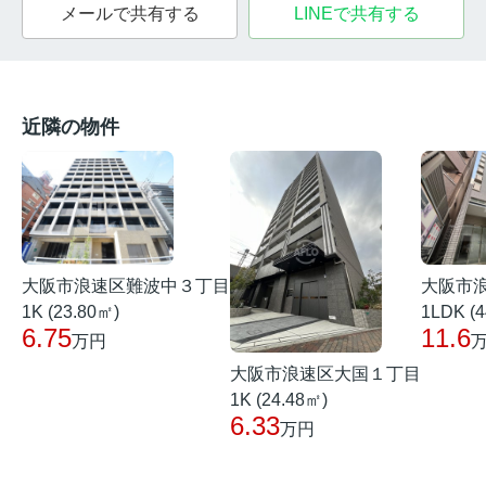
メールで共有する
LINEで共有する
近隣の物件
大阪市浪速区難波中３丁目
大阪市
1K (23.80㎡)
1LDK (4
6.75
11.6
万円
大阪市浪速区大国１丁目
1K (24.48㎡)
6.33
万円