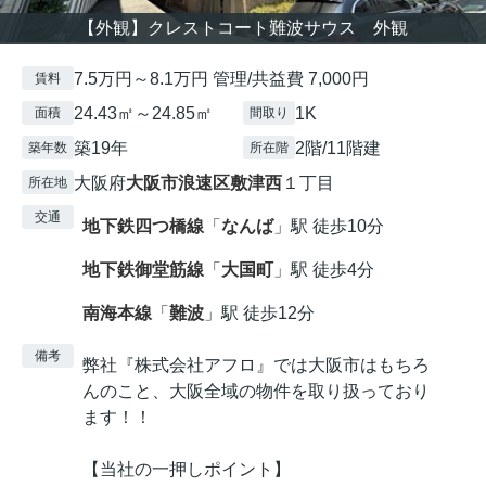
【外観】クレストコート難波サウス 外観
7.5万円～8.1万円 管理/共益費 7,000円
賃料
24.43㎡～24.85㎡
1K
面積
間取り
築19年
2階/11階建
築年数
所在階
大阪府
大阪市浪速区
敷津西
１丁目
所在地
交通
地下鉄四つ橋線
「
なんば
」駅 徒歩10分
地下鉄御堂筋線
「
大国町
」駅 徒歩4分
南海本線
「
難波
」駅 徒歩12分
備考
弊社『株式会社アフロ』では大阪市はもちろ
んのこと、大阪全域の物件を取り扱っており
ます！！
【当社の一押しポイント】