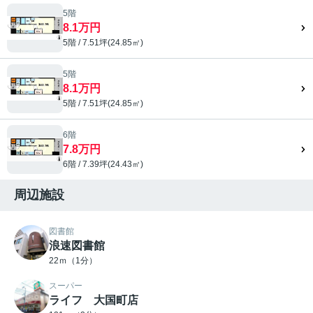
5階
8.1万円
5階 / 7.51坪(24.85㎡)
5階
8.1万円
5階 / 7.51坪(24.85㎡)
6階
7.8万円
6階 / 7.39坪(24.43㎡)
周辺施設
図書館
浪速図書館
22ｍ（1分）
スーパー
ライフ 大国町店