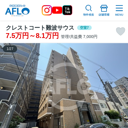
クレストコート難波サウス
空室7
7.5万円～8.1万円
管理/共益費 7,000円
1
/
27