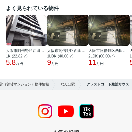
よく見られている物件
大阪市阿倍野区西田辺町１丁目
大阪市阿倍野区西田辺町１丁目
大阪市阿倍野区西田辺町１丁目
1K (22.82㎡)
1LDK (40.00㎡)
2LDK (60.00㎡)
1
5.8
9
11
万円
万円
万円
賃貸（賃貸マンション）物件情報
なんば駅
クレストコート難波サウス
人気の沿線