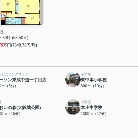
階
7.69坪 (58.50㎡)
3
万円(7348.78円/坪)
ンビニエンスストア
小学校
ーソン東成中道一丁目店
東中本小学校
80ｍ（6分）
800ｍ（10分）
園
中学校
おいの森(大阪城公園)
本庄中学校
200ｍ（15分）
1300ｍ（17分）