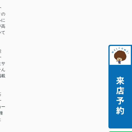
━
ィの
ルに
が高
いて
能
━
社サ
そん
掲載
。
応
━
カー
種
た
。