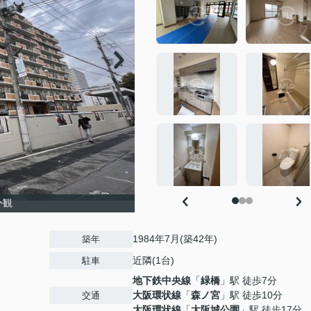
外観
1984年7月(築42年)
築年
近隣(1台)
駐車
地下鉄中央線
「
緑橋
」駅 徒歩7分
大阪環状線
「
森ノ宮
」駅 徒歩10分
交通
大阪環状線
「
大阪城公園
」駅 徒歩17分