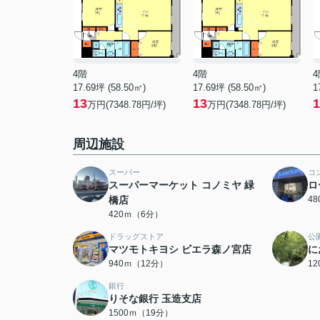
4階
4階
4
17.69坪 (58.50㎡)
17.69坪 (58.50㎡)
1
13
13
1
万円(7348.78円/坪)
万円(7348.78円/坪)
周辺施設
スーパー
コ
スーパーマーケット コノミヤ 緑
ロ
橋店
4
420ｍ（6分）
ドラッグストア
公
マツモトキヨシ ビエラ森ノ宮店
に
940ｍ（12分）
1
銀行
りそな銀行 玉造支店
1500ｍ（19分）