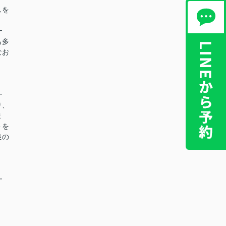
しを
━
も多
なお
━
り、
ま
トを
良の
━