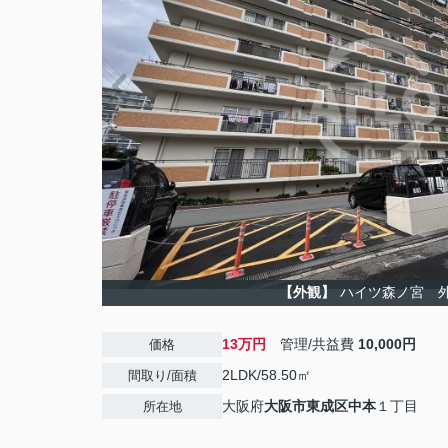
【外観】
ハイツ森ノ宮 
13万円
管理/共益費
10,000円
価格
2LDK/58.50㎡
間取り/面積
大阪府
大阪市東成区
中本
１丁目
所在地