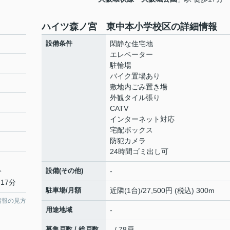
ハイツ森ノ宮 東中本小学校区の詳細情報
設備条件
閑静な住宅地
エレベーター
駐輪場
バイク置場あり
敷地内ごみ置き場
外観タイル張り
CATV
インターネット対応
宅配ボックス
防犯カメラ
24時間ゴミ出し可
設備(その他)
-
分
17分
駐車場/月額
近隣(1台)/27,500円 (税込) 300m
情報の見方
用途地域
-
募集戸数 / 総戸数
- / 78戸