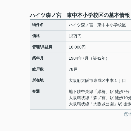
ハイツ森ノ宮 東中本小学校区の基本情報
物件名
ハイツ森ノ宮 東中本小学校区
価格
13万円
管理/共益費
10,000円
築年月
1984年7月（築42年）
総戸数
78戸
所在地
大阪府
大阪市東成区
中本
１丁目
交通
地下鉄中央線
「
緑橋
」駅 徒歩7分
大阪環状線
「
森ノ宮
」駅 徒歩10
大阪環状線
「
大阪城公園
」駅 徒歩