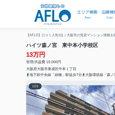
エリア検索
沿線検
Area
Line
【AFLO】口コミ人気1位｜大阪市の賃貸マンション情報を
ハイツ森ノ宮 東中本小学校区
13万円
管理/共益費 10,000円
大阪府
大阪市東成区
中本
１丁目
地下鉄中央線「緑橋」駅徒歩7分
大阪環状線「森ノ
1
/
23