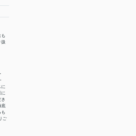
はも
り扱
ー
━
スに
涯に
だき
徹底
るも
りご